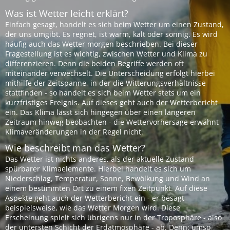
Was ist Wetter leicht erklärt?
Einfach gesagt, handelt es sich beim Wetter um einen Zustand,
der uns umgibt. Es regnet, ist warm, kalt oder sonnig. Es wird
häufig auch das Wetter morgen beschrieben. Bei dieser
Fragestellung ist es wichtig, zwischen Wetter und Klima zu
differenzieren. Denn die beiden Begriffe werden oft
miteinander verwechselt. Die Unterscheidung erfolgt hierbei
mithilfe der Zeitspanne, in der die Witterungsverhältnisse
stattfinden - so handelt es sich beim Wetter stets um ein
kurzfristiges Ereignis. Auf dieses geht auch der Wetterbericht
ein. Das Klima lässt sich hingegen über einen längeren
Zeitraum hinweg beobachten - die Wettervorhersage erwähnt
Klimaveränderungen in der Regel nicht.
Wie beschreibt man das Wetter?
Das Wetter ist nichts anderes, als der aktuelle Zustand
spürbarer Klimaelemente. Hierbei handelt es sich um
Niederschlag, Temperatur, Sonne, Bewölkung und Wind an
einem bestimmten Ort zu einem fixen Zeitpunkt. Auf diese
Aspekte geht auch der Wetterbericht ein - er besagt
beispielsweise, wie das Wetter Morgen wird. Diese
Erscheinung spielt sich übrigens nur in der Troposphäre - also
der untersten Schicht der Erdatmosphäre - ab. Denn: umso