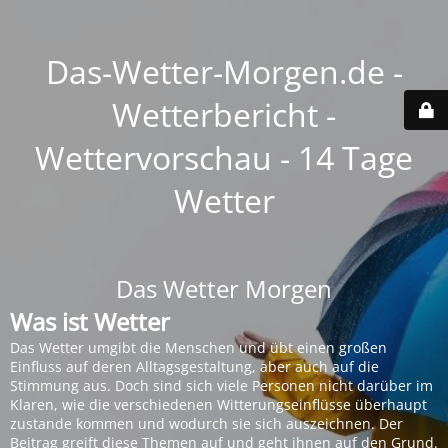
Das-Wetter-Morgen.de -
Wetterbericht -
Wettervorschau - 14 Tage
Wetter
Das Wetter Morgen
Was ist Wetter
Das Wetter umgibt die Menschen und übt einen großen
Einfluss auf deren Alltagsgestaltung, aber auch auf die
Stimmung aus. Doch sind sich viele Personen nicht darüber im
Klaren, wie die verschiedenen Witterungseinflüsse überhaupt
zustande kommen und wodurch sie sich auszeichnen. Der
Beitrag greift diese Themen auf und geht ihnen auf den Grund.