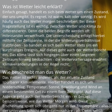
Was ist Wetter leicht erklärt?
Einfach gesagt, handelt es sich beim Wetter um einen Zustand,
der uns umgibt. Es regnet, ist warm, kalt oder sonnig. Es wird
häufig auch das Wetter morgen beschrieben. Bei dieser
Fragestellung ist es wichtig, zwischen Wetter und Klima zu
differenzieren. Denn die beiden Begriffe werden oft
miteinander verwechselt. Die Unterscheidung erfolgt hierbei
mithilfe der Zeitspanne, in der die Witterungsverhältnisse
stattfinden - so handelt es sich beim Wetter stets um ein
kurzfristiges Ereignis. Auf dieses geht auch der Wetterbericht
ein. Das Klima lässt sich hingegen über einen längeren
Zeitraum hinweg beobachten - die Wettervorhersage erwähnt
Klimaveränderungen in der Regel nicht.
Wie beschreibt man das Wetter?
Das Wetter ist nichts anderes, als der aktuelle Zustand
spürbarer Klimaelemente. Hierbei handelt es sich um
Niederschlag, Temperatur, Sonne, Bewölkung und Wind an
einem bestimmten Ort zu einem fixen Zeitpunkt. Auf diese
Aspekte geht auch der Wetterbericht ein - er besagt
beispielsweise, wie das Wetter Morgen wird. Diese
Erscheinung spielt sich übrigens nur in der Troposphäre - also
der untersten Schicht der Erdatmosphäre - ab. Denn: umso