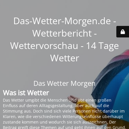
Das-Wetter-Morgen.de -
Wetterbericht -
Wettervorschau - 14 Tage
Wetter
Das Wetter Morgen
Was ist Wetter
Das Wetter umgibt die Menschen und übt einen großen
Einfluss auf deren Alltagsgestaltung, aber auch auf die
Stimmung aus. Doch sind sich viele Personen nicht darüber im
Klaren, wie die verschiedenen Witterungseinflüsse überhaupt
zustande kommen und wodurch sie sich auszeichnen. Der
Beitrag greift diese Themen auf und geht ihnen auf den Grund.