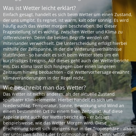
Was ist Wetter leicht erklärt?
Einfach gesagt, handelt es sich beim Wetter um einen Zustand,
der uns umgibt. Es regnet, ist warm, kalt oder sonnig. Es wird
häufig auch das Wetter morgen beschrieben. Bei dieser
Fragestellung ist es wichtig, zwischen Wetter und Klima zu
differenzieren. Denn die beiden Begriffe werden oft
miteinander verwechselt. Die Unterscheidung erfolgt hierbei
mithilfe der Zeitspanne, in der die Witterungsverhältnisse
stattfinden - so handelt es sich beim Wetter stets um ein
kurzfristiges Ereignis. Auf dieses geht auch der Wetterbericht
ein. Das Klima lässt sich hingegen über einen längeren
Zeitraum hinweg beobachten - die Wettervorhersage erwähnt
Klimaveränderungen in der Regel nicht.
Wie beschreibt man das Wetter?
Das Wetter ist nichts anderes, als der aktuelle Zustand
spürbarer Klimaelemente. Hierbei handelt es sich um
Niederschlag, Temperatur, Sonne, Bewölkung und Wind an
einem bestimmten Ort zu einem fixen Zeitpunkt. Auf diese
Aspekte geht auch der Wetterbericht ein - er besagt
beispielsweise, wie das Wetter Morgen wird. Diese
Erscheinung spielt sich übrigens nur in der Troposphäre - also
der untersten Schicht der Erdatmosphäre - ab. Denn: umso