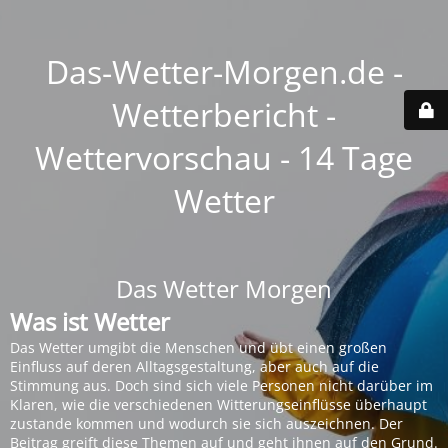
Das-Wetter-Morgen.de -
Wetterbericht -
Wettervorschau - 14 Tage
Wetter
Das Wetter Morgen
Was ist Wetter
Das Wetter umgibt die Menschen und übt einen großen
Einfluss auf deren Alltagsgestaltung, aber auch auf die
Stimmung aus. Doch sind sich viele Personen nicht darüber im
Klaren, wie die verschiedenen Witterungseinflüsse überhaupt
zustande kommen und wodurch sie sich auszeichnen. Der
Beitrag greift diese Themen auf und geht ihnen auf den Grund.