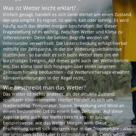
Was ist Wetter leicht erklärt?
Einfach gesagt, handelt es sich beim Wetter um einen Zustand,
der uns umgibt. Es regnet, ist warm, kalt oder sonnig. Es wird
häufig auch das Wetter morgen beschrieben. Bei dieser
Fragestellung ist es wichtig, zwischen Wetter und Klima zu
differenzieren. Denn die beiden Begriffe werden oft
miteinander verwechselt. Die Unterscheidung erfolgt hierbei
mithilfe der Zeitspanne, in der die Witterungsverhältnisse
stattfinden - so handelt es sich beim Wetter stets um ein
kurzfristiges Ereignis. Auf dieses geht auch der Wetterbericht
ein. Das Klima lässt sich hingegen über einen längeren
Zeitraum hinweg beobachten - die Wettervorhersage erwähnt
Klimaveränderungen in der Regel nicht.
Wie beschreibt man das Wetter?
Das Wetter ist nichts anderes, als der aktuelle Zustand
spürbarer Klimaelemente. Hierbei handelt es sich um
Niederschlag, Temperatur, Sonne, Bewölkung und Wind an
einem bestimmten Ort zu einem fixen Zeitpunkt. Auf diese
Aspekte geht auch der Wetterbericht ein - er besagt
beispielsweise, wie das Wetter Morgen wird. Diese
Erscheinung spielt sich übrigens nur in der Troposphäre - also
der untersten Schicht der Erdatmosphäre - ab. Denn: umso