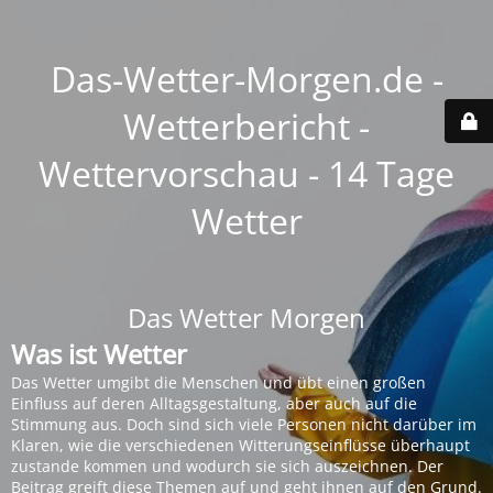
Das-Wetter-Morgen.de -
Wetterbericht -
Wettervorschau - 14 Tage
Wetter
Das Wetter Morgen
Was ist Wetter
Das Wetter umgibt die Menschen und übt einen großen
Einfluss auf deren Alltagsgestaltung, aber auch auf die
Stimmung aus. Doch sind sich viele Personen nicht darüber im
Klaren, wie die verschiedenen Witterungseinflüsse überhaupt
zustande kommen und wodurch sie sich auszeichnen. Der
Beitrag greift diese Themen auf und geht ihnen auf den Grund.