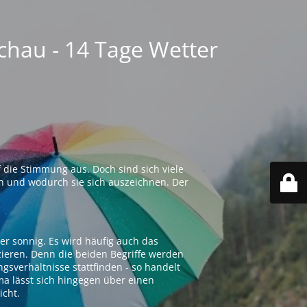
chau - 14 Tage Wetter
 die Stimmung aus. Doch sind sich viele
n und wodurch sie sich auszeichnen. Der
er sonnig. Es wird häufig auch das
zieren. Denn die beiden Begriffe werden
ngsverhältnisse stattfinden - so handelt
ima lässt sich hingegen über einen
icht.