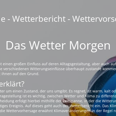
 - Wetterbericht - Wettervors
Das Wetter Morgen
einen großen Einfluss auf deren Alltagsgestaltung, aber auch auf
die verschiedenen Witterungseinflüsse überhaupt zustande komme
t ihnen auf den Grund.
erklärt?
ter um einen Zustand, der uns umgibt. Es regnet, ist warm, kalt od
agestellung ist es wichtig, zwischen Wetter und Klima zu differen
eidung erfolgt hierbei mithilfe der Zeitspanne, in der die Witteru
tiges Ereignis. Auf dieses geht auch der Wetterbericht ein. Das Kl
die Wettervorhersage erwähnt Klimaveränderungen in der Regel n