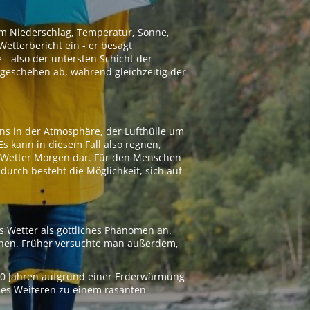
 um Niederschlag, Temperatur, Sonne,
etterbericht ein - er besagt
 - also der untersten Schicht der
geschehen ab, während gleichzeitig der
ns in der Atmosphäre, der Lufthülle um
Es kann in diesem Fall also regnen,
as Wetter Morgen dar. Für den Menschen
adurch besteht die Möglichkeit, sich auf
s Wetter als göttliches Phänomen an.
ionen. Früher versuchte man außerdem,
000 Jahren aufgrund einer Erderwärmung
 des Weiteren zu einem rasanten