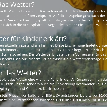
das Wetter?
aktuelle Zustand spürbarer Klimaelemente. Hierbei handelt es sich
Ort zu einem fixen Zeitpunkt. Auf diese Aspekte geht auch der W
rd. Diese Erscheinung spielt sich übrigens nur in der Troposphäre
Du Dich in die Atmosphäre bewegst, desto mehr nimmt das Wetter
er für Kinder erklärt?
en aktuellen Zustand am Himmel. Diese Erscheinung findet übrige
 sich immer an einem bestimmten Ort zu einer begrenzten Zeit ab. 
e Sonne scheinen. Der Wetterbericht stellt eine Vorhersage für d
en beeinflusst. Aus diesem Grund existiert die Wettervorhersage. D
stellen.
 das Wetter?
pielt das Wetter eine wichtige Rolle. In den Anfängen sah man da
 nur Erzählungen, sondern auch die Entwicklung bestimmter Relig
pfergaben und Gebete zu beeinflussen.
tets Phasen von kultureller Blüte. So entstanden bereits vor 10.
r führte eine Warmperiode zwischen 1.000 und 1.300 nach Christus