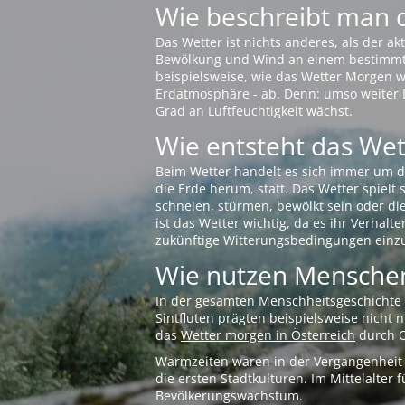
Wie beschreibt man 
Das Wetter ist nichts anderes, als der 
Bewölkung und Wind an einem bestimmten 
beispielsweise, wie das Wetter Morgen wi
Erdatmosphäre - ab. Denn: umso weiter 
Grad an Luftfeuchtigkeit wächst.
Wie entsteht das Wett
Beim Wetter handelt es sich immer um d
die Erde herum, statt. Das Wetter spielt
schneien, stürmen, bewölkt sein oder di
ist das Wetter wichtig, da es ihr Verhalt
zukünftige Witterungsbedingungen einzu
Wie nutzen Menschen
In der gesamten Menschheitsgeschichte s
Sintfluten prägten beispielsweise nicht
das
Wetter morgen in Österreich
durch O
Warmzeiten waren in der Vergangenheit s
die ersten Stadtkulturen. Im Mittelalte
Bevölkerungswachstum.