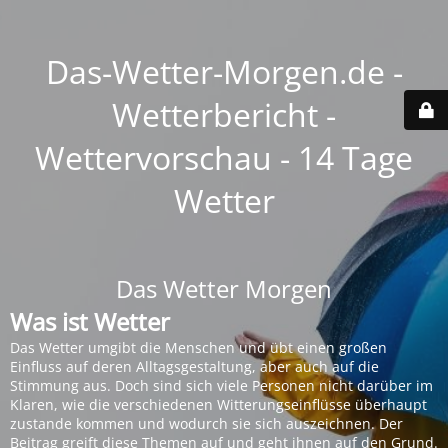
Das-Wetter-Morgen.de -
Wetterbericht -
Wettervorschau - 14 Tage
Wetter
Das Wetter Morgen
Was ist Wetter
Das Wetter umgibt die Menschen und übt einen großen
Einfluss auf deren Alltagsgestaltung, aber auch auf die
Stimmung aus. Doch sind sich viele Personen nicht darüber im
Klaren, wie die verschiedenen Witterungseinflüsse überhaupt
zustande kommen und wodurch sie sich auszeichnen. Der
Beitrag greift diese Themen auf und geht ihnen auf den Grund.