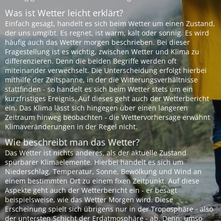
Was ist Wetter leicht erklärt?
Einfach gesagt, handelt es sich beim Wetter um einen Zustand,
der uns umgibt. Es regnet, ist warm, kalt oder sonnig. Es wird
häufig auch das Wetter morgen beschrieben. Bei dieser
Fragestellung ist es wichtig, zwischen Wetter und Klima zu
differenzieren. Denn die beiden Begriffe werden oft
miteinander verwechselt. Die Unterscheidung erfolgt hierbei
mithilfe der Zeitspanne, in der die Witterungsverhältnisse
stattfinden - so handelt es sich beim Wetter stets um ein
kurzfristiges Ereignis. Auf dieses geht auch der Wetterbericht
ein. Das Klima lässt sich hingegen über einen längeren
Zeitraum hinweg beobachten - die Wettervorhersage erwähnt
Klimaveränderungen in der Regel nicht.
Wie beschreibt man das Wetter?
Das Wetter ist nichts anderes, als der aktuelle Zustand
spürbarer Klimaelemente. Hierbei handelt es sich um
Niederschlag, Temperatur, Sonne, Bewölkung und Wind an
einem bestimmten Ort zu einem fixen Zeitpunkt. Auf diese
Aspekte geht auch der Wetterbericht ein - er besagt
beispielsweise, wie das Wetter Morgen wird. Diese
Erscheinung spielt sich übrigens nur in der Troposphäre - also
der untersten Schicht der Erdatmosphäre - ab. Denn: umso