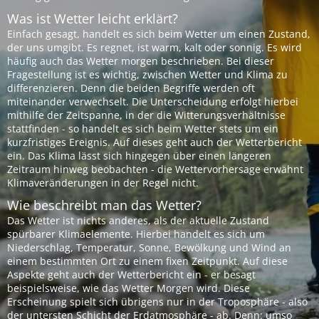
Was ist Wetter leicht erklärt?
Einfach gesagt, handelt es sich beim Wetter um einen Zustand,
der uns umgibt. Es regnet, ist warm, kalt oder sonnig. Es wird
häufig auch das Wetter morgen beschrieben. Bei dieser
Fragestellung ist es wichtig, zwischen Wetter und Klima zu
differenzieren. Denn die beiden Begriffe werden oft
miteinander verwechselt. Die Unterscheidung erfolgt hierbei
mithilfe der Zeitspanne, in der die Witterungsverhältnisse
stattfinden - so handelt es sich beim Wetter stets um ein
kurzfristiges Ereignis. Auf dieses geht auch der Wetterbericht
ein. Das Klima lässt sich hingegen über einen längeren
Zeitraum hinweg beobachten - die Wettervorhersage erwähnt
Klimaveränderungen in der Regel nicht.
Wie beschreibt man das Wetter?
Das Wetter ist nichts anderes, als der aktuelle Zustand
spürbarer Klimaelemente. Hierbei handelt es sich um
Niederschlag, Temperatur, Sonne, Bewölkung und Wind an
einem bestimmten Ort zu einem fixen Zeitpunkt. Auf diese
Aspekte geht auch der Wetterbericht ein - er besagt
beispielsweise, wie das Wetter Morgen wird. Diese
Erscheinung spielt sich übrigens nur in der Troposphäre - also
der untersten Schicht der Erdatmosphäre - ab. Denn: umso