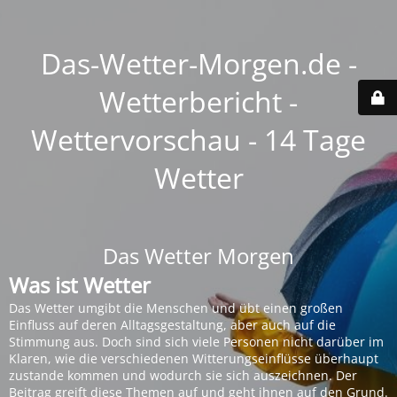
Das-Wetter-Morgen.de -
Wetterbericht -
Wettervorschau - 14 Tage
Wetter
Das Wetter Morgen
Was ist Wetter
Das Wetter umgibt die Menschen und übt einen großen
Einfluss auf deren Alltagsgestaltung, aber auch auf die
Stimmung aus. Doch sind sich viele Personen nicht darüber im
Klaren, wie die verschiedenen Witterungseinflüsse überhaupt
zustande kommen und wodurch sie sich auszeichnen. Der
Beitrag greift diese Themen auf und geht ihnen auf den Grund.