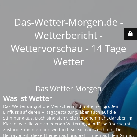
Das-Wetter-Morgen.de -
Wetterbericht -
Wettervorschau - 14 Tage
Wetter
Das Wetter Morgen
Was ist Wetter
Das Wetter umgibt die Menschen und übt einen großen
Einfluss auf deren Alltagsgestaltung, aber auch auf die
Stimmung aus. Doch sind sich viele Personen nicht darüber im
Klaren, wie die verschiedenen Witterungseinflüsse überhaupt
zustande kommen und wodurch sie sich auszeichnen. Der
Beitrag greift diese Themen auf und geht ihnen auf den Grund.