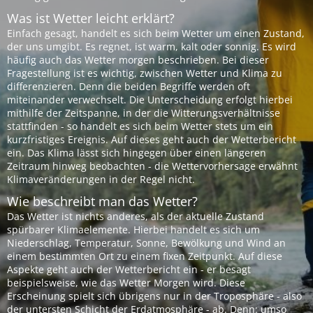
Was ist Wetter leicht erklärt?
Einfach gesagt, handelt es sich beim Wetter um einen Zustand,
der uns umgibt. Es regnet, ist warm, kalt oder sonnig. Es wird
häufig auch das Wetter morgen beschrieben. Bei dieser
Fragestellung ist es wichtig, zwischen Wetter und Klima zu
differenzieren. Denn die beiden Begriffe werden oft
miteinander verwechselt. Die Unterscheidung erfolgt hierbei
mithilfe der Zeitspanne, in der die Witterungsverhältnisse
stattfinden - so handelt es sich beim Wetter stets um ein
kurzfristiges Ereignis. Auf dieses geht auch der Wetterbericht
ein. Das Klima lässt sich hingegen über einen längeren
Zeitraum hinweg beobachten - die Wettervorhersage erwähnt
Klimaveränderungen in der Regel nicht.
Wie beschreibt man das Wetter?
Das Wetter ist nichts anderes, als der aktuelle Zustand
spürbarer Klimaelemente. Hierbei handelt es sich um
Niederschlag, Temperatur, Sonne, Bewölkung und Wind an
einem bestimmten Ort zu einem fixen Zeitpunkt. Auf diese
Aspekte geht auch der Wetterbericht ein - er besagt
beispielsweise, wie das Wetter Morgen wird. Diese
Erscheinung spielt sich übrigens nur in der Troposphäre - also
der untersten Schicht der Erdatmosphäre - ab. Denn: umso