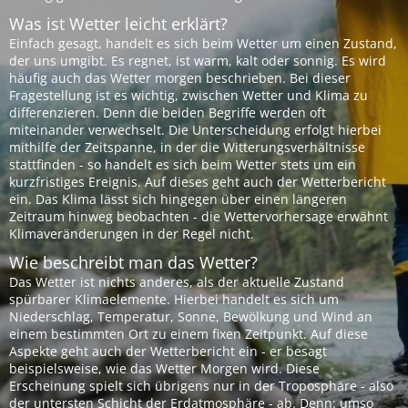
Was ist Wetter leicht erklärt?
Einfach gesagt, handelt es sich beim Wetter um einen Zustand,
der uns umgibt. Es regnet, ist warm, kalt oder sonnig. Es wird
häufig auch das Wetter morgen beschrieben. Bei dieser
Fragestellung ist es wichtig, zwischen Wetter und Klima zu
differenzieren. Denn die beiden Begriffe werden oft
miteinander verwechselt. Die Unterscheidung erfolgt hierbei
mithilfe der Zeitspanne, in der die Witterungsverhältnisse
stattfinden - so handelt es sich beim Wetter stets um ein
kurzfristiges Ereignis. Auf dieses geht auch der Wetterbericht
ein. Das Klima lässt sich hingegen über einen längeren
Zeitraum hinweg beobachten - die Wettervorhersage erwähnt
Klimaveränderungen in der Regel nicht.
Wie beschreibt man das Wetter?
Das Wetter ist nichts anderes, als der aktuelle Zustand
spürbarer Klimaelemente. Hierbei handelt es sich um
Niederschlag, Temperatur, Sonne, Bewölkung und Wind an
einem bestimmten Ort zu einem fixen Zeitpunkt. Auf diese
Aspekte geht auch der Wetterbericht ein - er besagt
beispielsweise, wie das Wetter Morgen wird. Diese
Erscheinung spielt sich übrigens nur in der Troposphäre - also
der untersten Schicht der Erdatmosphäre - ab. Denn: umso