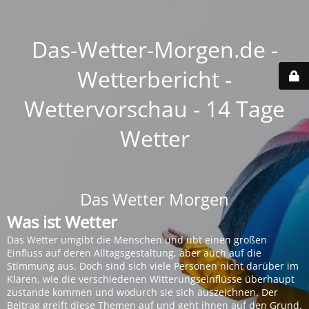
Das-Wetter-Morgen.de -
Wetterbericht -
Wettervorschau - 14 Tage
Wetter
Das Wetter Morgen
Was ist Wetter
Das Wetter umgibt die Menschen und übt einen großen
Einfluss auf deren Alltagsgestaltung, aber auch auf die
Stimmung aus. Doch sind sich viele Personen nicht darüber im
Klaren, wie die verschiedenen Witterungseinflüsse überhaupt
zustande kommen und wodurch sie sich auszeichnen. Der
Beitrag greift diese Themen auf und geht ihnen auf den Grund.