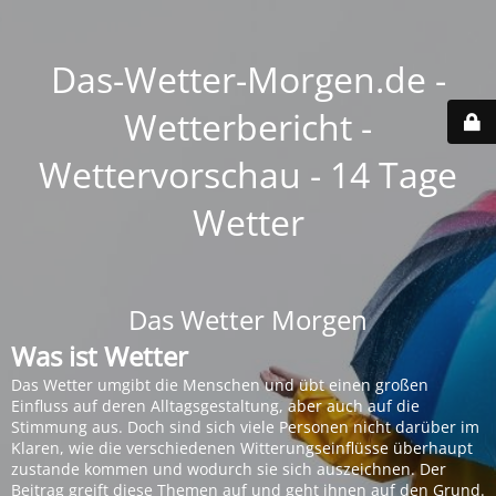
Das-Wetter-Morgen.de -
Wetterbericht -
Wettervorschau - 14 Tage
Wetter
Das Wetter Morgen
Was ist Wetter
Das Wetter umgibt die Menschen und übt einen großen
Einfluss auf deren Alltagsgestaltung, aber auch auf die
Stimmung aus. Doch sind sich viele Personen nicht darüber im
Klaren, wie die verschiedenen Witterungseinflüsse überhaupt
zustande kommen und wodurch sie sich auszeichnen. Der
Beitrag greift diese Themen auf und geht ihnen auf den Grund.