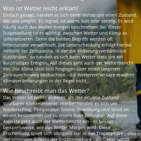
Was ist Wetter leicht erklärt?
Einfach gesagt, handelt es sich beim Wetter um einen Zustand,
der uns umgibt. Es regnet, ist warm, kalt oder sonnig. Es wird
häufig auch das Wetter morgen beschrieben. Bei dieser
Fragestellung ist es wichtig, zwischen Wetter und Klima zu
differenzieren. Denn die beiden Begriffe werden oft
miteinander verwechselt. Die Unterscheidung erfolgt hierbei
mithilfe der Zeitspanne, in der die Witterungsverhältnisse
stattfinden - so handelt es sich beim Wetter stets um ein
kurzfristiges Ereignis. Auf dieses geht auch der Wetterbericht
ein. Das Klima lässt sich hingegen über einen längeren
Zeitraum hinweg beobachten - die Wettervorhersage erwähnt
Klimaveränderungen in der Regel nicht.
Wie beschreibt man das Wetter?
Das Wetter ist nichts anderes, als der aktuelle Zustand
spürbarer Klimaelemente. Hierbei handelt es sich um
Niederschlag, Temperatur, Sonne, Bewölkung und Wind an
einem bestimmten Ort zu einem fixen Zeitpunkt. Auf diese
Aspekte geht auch der Wetterbericht ein - er besagt
beispielsweise, wie das Wetter Morgen wird. Diese
Erscheinung spielt sich übrigens nur in der Troposphäre - also
der untersten Schicht der Erdatmosphäre - ab. Denn: umso