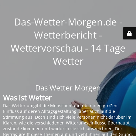
Das-Wetter-Morgen.de -
Wetterbericht -
Wettervorschau - 14 Tage
Wetter
Das Wetter Morgen
Was ist Wetter
Das Wetter umgibt die Menschen und übt einen großen
Einfluss auf deren Alltagsgestaltung, aber auch auf die
Stimmung aus. Doch sind sich viele Personen nicht darüber im
Klaren, wie die verschiedenen Witterungseinflüsse überhaupt
zustande kommen und wodurch sie sich auszeichnen. Der
Beitrag greift diese Themen auf und geht ihnen auf den Grund.