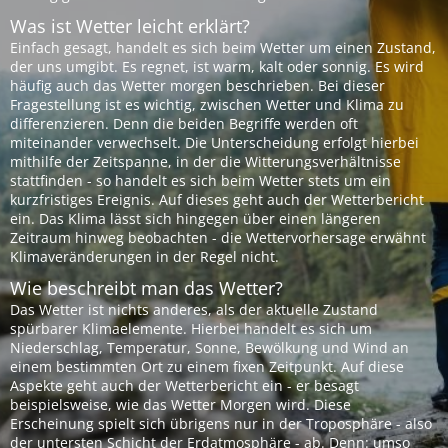
Was ist Wetter leicht erklärt?
Einfach gesagt, handelt es sich beim Wetter um einen Zustand,
der uns umgibt. Es regnet, ist warm, kalt oder sonnig. Es wird
häufig auch das Wetter morgen beschrieben. Bei dieser
Fragestellung ist es wichtig, zwischen Wetter und Klima zu
differenzieren. Denn die beiden Begriffe werden oft
miteinander verwechselt. Die Unterscheidung erfolgt hierbei
mithilfe der Zeitspanne, in der die Witterungsverhältnisse
stattfinden - so handelt es sich beim Wetter stets um ein
kurzfristiges Ereignis. Auf dieses geht auch der Wetterbericht
ein. Das Klima lässt sich hingegen über einen längeren
Zeitraum hinweg beobachten - die Wettervorhersage erwähnt
Klimaveränderungen in der Regel nicht.
Wie beschreibt man das Wetter?
Das Wetter ist nichts anderes, als der aktuelle Zustand
spürbarer Klimaelemente. Hierbei handelt es sich um
Niederschlag, Temperatur, Sonne, Bewölkung und Wind an
einem bestimmten Ort zu einem fixen Zeitpunkt. Auf diese
Aspekte geht auch der Wetterbericht ein - er besagt
beispielsweise, wie das Wetter Morgen wird. Diese
Erscheinung spielt sich übrigens nur in der Troposphäre - also
der untersten Schicht der Erdatmosphäre - ab. Denn: umso