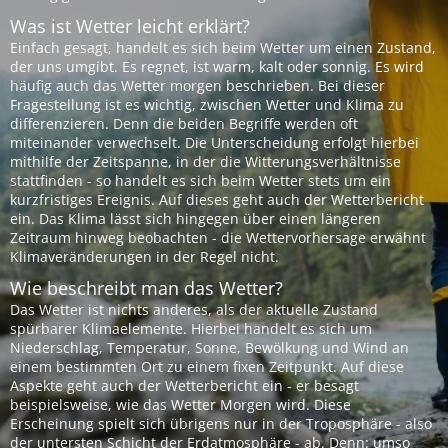
Was ist Wetter leicht erklärt?
Einfach gesagt, handelt es sich beim Wetter um einen Zustand,
der uns umgibt. Es regnet, ist warm, kalt oder sonnig. Es wird
häufig auch das Wetter morgen beschrieben. Bei dieser
Fragestellung ist es wichtig, zwischen Wetter und Klima zu
differenzieren. Denn die beiden Begriffe werden oft
miteinander verwechselt. Die Unterscheidung erfolgt hierbei
mithilfe der Zeitspanne, in der die Witterungsverhältnisse
stattfinden - so handelt es sich beim Wetter stets um ein
kurzfristiges Ereignis. Auf dieses geht auch der Wetterbericht
ein. Das Klima lässt sich hingegen über einen längeren
Zeitraum hinweg beobachten - die Wettervorhersage erwähnt
Klimaveränderungen in der Regel nicht.
Wie beschreibt man das Wetter?
Das Wetter ist nichts anderes, als der aktuelle Zustand
spürbarer Klimaelemente. Hierbei handelt es sich um
Niederschlag, Temperatur, Sonne, Bewölkung und Wind an
einem bestimmten Ort zu einem fixen Zeitpunkt. Auf diese
Aspekte geht auch der Wetterbericht ein - er besagt
beispielsweise, wie das Wetter Morgen wird. Diese
Erscheinung spielt sich übrigens nur in der Troposphäre - also
der untersten Schicht der Erdatmosphäre - ab. Denn: umso