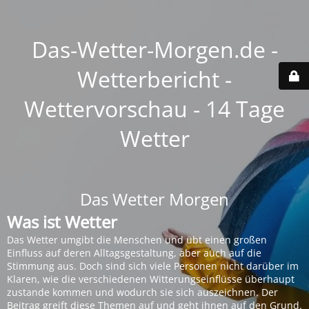
Das-Wetter-Morgen.de -
Wetterbericht -
Wettervorschau - 14 Tage
Wetter
Das Wetter Morgen
Was ist Wetter
Das Wetter umgibt die Menschen und übt einen großen
Einfluss auf deren Alltagsgestaltung, aber auch auf die
Stimmung aus. Doch sind sich viele Personen nicht darüber im
Klaren, wie die verschiedenen Witterungseinflüsse überhaupt
zustande kommen und wodurch sie sich auszeichnen. Der
Beitrag greift diese Themen auf und geht ihnen auf den Grund.