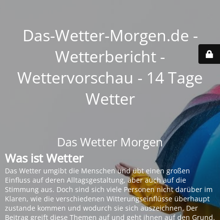
Das-Wetter-Morgen.de -
Wetterbericht -
Wettervorschau - 14 Tage
Wetter
Das Wetter Morgen
Was ist Wetter
Das Wetter umgibt die Menschen und übt einen großen
Einfluss auf deren Alltagsgestaltung, aber auch auf die
Stimmung aus. Doch sind sich viele Personen nicht darüber im
Klaren, wie die verschiedenen Witterungseinflüsse überhaupt
zustande kommen und wodurch sie sich auszeichnen. Der
Beitrag greift diese Themen auf und geht ihnen auf den Grund.