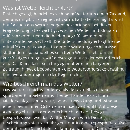
Was ist Wetter leicht erklärt?
Einfach gesagt, handelt es sich beim Wetter um einen Zustand,
der uns umgibt. Es regnet, ist warm, kalt oder sonnig. Es wird
häufig auch das Wetter morgen beschrieben. Bei dieser
Fragestellung ist es wichtig, zwischen Wetter und Klima zu
differenzieren. Denn die beiden Begriffe werden oft
miteinander verwechselt. Die Unterscheidung erfolgt hierbei
mithilfe der Zeitspanne, in der die Witterungsverhältnisse
stattfinden - so handelt es sich beim Wetter stets um ein
kurzfristiges Ereignis. Auf dieses geht auch der Wetterbericht
ein. Das Klima lässt sich hingegen über einen längeren
Zeitraum hinweg beobachten - die Wettervorhersage erwähnt
Klimaveränderungen in der Regel nicht.
Wie beschreibt man das Wetter?
Das Wetter ist nichts anderes, als der aktuelle Zustand
spürbarer Klimaelemente. Hierbei handelt es sich um
Niederschlag, Temperatur, Sonne, Bewölkung und Wind an
einem bestimmten Ort zu einem fixen Zeitpunkt. Auf diese
Aspekte geht auch der Wetterbericht ein - er besagt
beispielsweise, wie das Wetter Morgen wird. Diese
Erscheinung spielt sich übrigens nur in der Troposphäre - also
der untersten Schicht der Erdatmosphäre - ab. Denn: umso