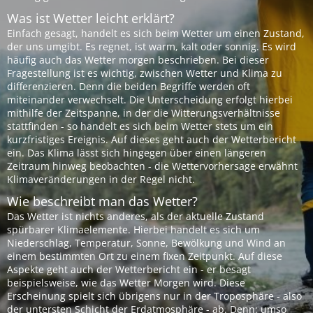
Was ist Wetter leicht erklärt?
Einfach gesagt, handelt es sich beim Wetter um einen Zustand,
der uns umgibt. Es regnet, ist warm, kalt oder sonnig. Es wird
häufig auch das Wetter morgen beschrieben. Bei dieser
Fragestellung ist es wichtig, zwischen Wetter und Klima zu
differenzieren. Denn die beiden Begriffe werden oft
miteinander verwechselt. Die Unterscheidung erfolgt hierbei
mithilfe der Zeitspanne, in der die Witterungsverhältnisse
stattfinden - so handelt es sich beim Wetter stets um ein
kurzfristiges Ereignis. Auf dieses geht auch der Wetterbericht
ein. Das Klima lässt sich hingegen über einen längeren
Zeitraum hinweg beobachten - die Wettervorhersage erwähnt
Klimaveränderungen in der Regel nicht.
Wie beschreibt man das Wetter?
Das Wetter ist nichts anderes, als der aktuelle Zustand
spürbarer Klimaelemente. Hierbei handelt es sich um
Niederschlag, Temperatur, Sonne, Bewölkung und Wind an
einem bestimmten Ort zu einem fixen Zeitpunkt. Auf diese
Aspekte geht auch der Wetterbericht ein - er besagt
beispielsweise, wie das Wetter Morgen wird. Diese
Erscheinung spielt sich übrigens nur in der Troposphäre - also
der untersten Schicht der Erdatmosphäre - ab. Denn: umso