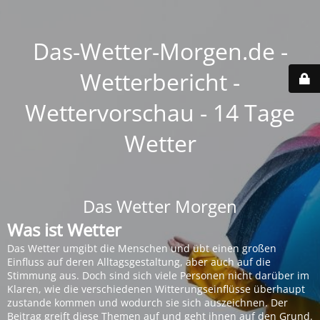
Das-Wetter-Morgen.de -
Wetterbericht -
Wettervorschau - 14 Tage
Wetter
Das Wetter Morgen
Was ist Wetter
Das Wetter umgibt die Menschen und übt einen großen
Einfluss auf deren Alltagsgestaltung, aber auch auf die
Stimmung aus. Doch sind sich viele Personen nicht darüber im
Klaren, wie die verschiedenen Witterungseinflüsse überhaupt
zustande kommen und wodurch sie sich auszeichnen. Der
Beitrag greift diese Themen auf und geht ihnen auf den Grund.