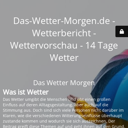
Das-Wetter-Morgen.de -
Wetterbericht -
Wettervorschau - 14 Tage
Wetter
Das Wetter Morgen
Was ist Wetter
Das Wetter umgibt die Menschen und übt einen großen
Einfluss auf deren Alltagsgestaltung, aber auch auf die
Stimmung aus. Doch sind sich viele Personen nicht darüber im
Klaren, wie die verschiedenen Witterungseinflüsse überhaupt
zustande kommen und wodurch sie sich auszeichnen. Der
Beitrag greift diese Themen auf und geht ihnen auf den Grund.