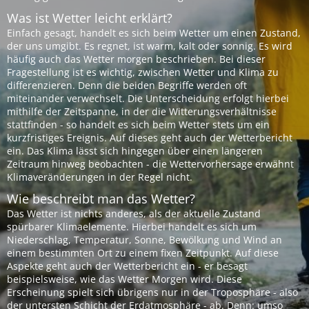
Was ist Wetter leicht erklärt?
Einfach gesagt, handelt es sich beim Wetter um einen Zustand,
der uns umgibt. Es regnet, ist warm, kalt oder sonnig. Es wird
häufig auch das Wetter morgen beschrieben. Bei dieser
Fragestellung ist es wichtig, zwischen Wetter und Klima zu
differenzieren. Denn die beiden Begriffe werden oft
miteinander verwechselt. Die Unterscheidung erfolgt hierbei
mithilfe der Zeitspanne, in der die Witterungsverhältnisse
stattfinden - so handelt es sich beim Wetter stets um ein
kurzfristiges Ereignis. Auf dieses geht auch der Wetterbericht
ein. Das Klima lässt sich hingegen über einen längeren
Zeitraum hinweg beobachten - die Wettervorhersage erwähnt
Klimaveränderungen in der Regel nicht.
Wie beschreibt man das Wetter?
Das Wetter ist nichts anderes, als der aktuelle Zustand
spürbarer Klimaelemente. Hierbei handelt es sich um
Niederschlag, Temperatur, Sonne, Bewölkung und Wind an
einem bestimmten Ort zu einem fixen Zeitpunkt. Auf diese
Aspekte geht auch der Wetterbericht ein - er besagt
beispielsweise, wie das Wetter Morgen wird. Diese
Erscheinung spielt sich übrigens nur in der Troposphäre - also
der untersten Schicht der Erdatmosphäre - ab. Denn: umso