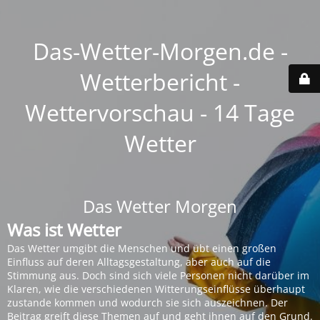
Das-Wetter-Morgen.de -
Wetterbericht -
Wettervorschau - 14 Tage
Wetter
Das Wetter Morgen
Was ist Wetter
Das Wetter umgibt die Menschen und übt einen großen
Einfluss auf deren Alltagsgestaltung, aber auch auf die
Stimmung aus. Doch sind sich viele Personen nicht darüber im
Klaren, wie die verschiedenen Witterungseinflüsse überhaupt
zustande kommen und wodurch sie sich auszeichnen. Der
Beitrag greift diese Themen auf und geht ihnen auf den Grund.