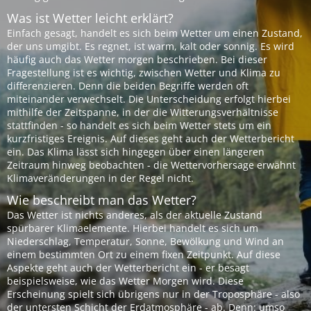
Was ist Wetter leicht erklärt?
Einfach gesagt, handelt es sich beim Wetter um einen Zustand,
der uns umgibt. Es regnet, ist warm, kalt oder sonnig. Es wird
häufig auch das Wetter morgen beschrieben. Bei dieser
Fragestellung ist es wichtig, zwischen Wetter und Klima zu
differenzieren. Denn die beiden Begriffe werden oft
miteinander verwechselt. Die Unterscheidung erfolgt hierbei
mithilfe der Zeitspanne, in der die Witterungsverhältnisse
stattfinden - so handelt es sich beim Wetter stets um ein
kurzfristiges Ereignis. Auf dieses geht auch der Wetterbericht
ein. Das Klima lässt sich hingegen über einen längeren
Zeitraum hinweg beobachten - die Wettervorhersage erwähnt
Klimaveränderungen in der Regel nicht.
Wie beschreibt man das Wetter?
Das Wetter ist nichts anderes, als der aktuelle Zustand
spürbarer Klimaelemente. Hierbei handelt es sich um
Niederschlag, Temperatur, Sonne, Bewölkung und Wind an
einem bestimmten Ort zu einem fixen Zeitpunkt. Auf diese
Aspekte geht auch der Wetterbericht ein - er besagt
beispielsweise, wie das Wetter Morgen wird. Diese
Erscheinung spielt sich übrigens nur in der Troposphäre - also
der untersten Schicht der Erdatmosphäre - ab. Denn: umso