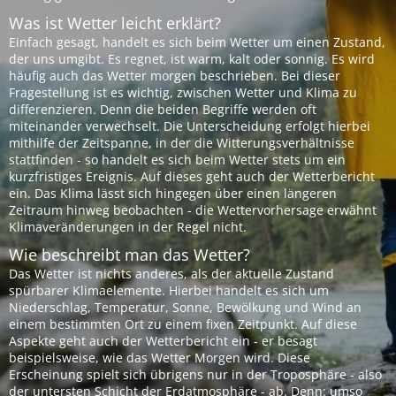
Was ist Wetter leicht erklärt?
Einfach gesagt, handelt es sich beim Wetter um einen Zustand,
der uns umgibt. Es regnet, ist warm, kalt oder sonnig. Es wird
häufig auch das Wetter morgen beschrieben. Bei dieser
Fragestellung ist es wichtig, zwischen Wetter und Klima zu
differenzieren. Denn die beiden Begriffe werden oft
miteinander verwechselt. Die Unterscheidung erfolgt hierbei
mithilfe der Zeitspanne, in der die Witterungsverhältnisse
stattfinden - so handelt es sich beim Wetter stets um ein
kurzfristiges Ereignis. Auf dieses geht auch der Wetterbericht
ein. Das Klima lässt sich hingegen über einen längeren
Zeitraum hinweg beobachten - die Wettervorhersage erwähnt
Klimaveränderungen in der Regel nicht.
Wie beschreibt man das Wetter?
Das Wetter ist nichts anderes, als der aktuelle Zustand
spürbarer Klimaelemente. Hierbei handelt es sich um
Niederschlag, Temperatur, Sonne, Bewölkung und Wind an
einem bestimmten Ort zu einem fixen Zeitpunkt. Auf diese
Aspekte geht auch der Wetterbericht ein - er besagt
beispielsweise, wie das Wetter Morgen wird. Diese
Erscheinung spielt sich übrigens nur in der Troposphäre - also
der untersten Schicht der Erdatmosphäre - ab. Denn: umso