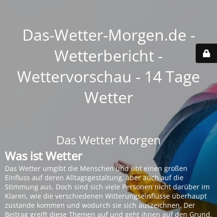
Das-Wetter-Morgen.de -
Wetterbericht -
Wettervorschau - 14 Tage
Wetter
Das Wetter Morgen
Was ist Wetter
Das Wetter umgibt die Menschen und übt einen großen
Einfluss auf deren Alltagsgestaltung, aber auch auf die
Stimmung aus. Doch sind sich viele Personen nicht darüber im
Klaren, wie die verschiedenen Witterungseinflüsse überhaupt
zustande kommen und wodurch sie sich auszeichnen. Der
Beitrag greift diese Themen auf und geht ihnen auf den Grund.