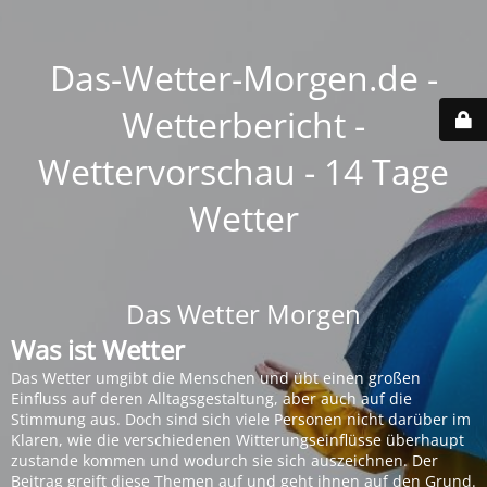
Das-Wetter-Morgen.de -
Wetterbericht -
Wettervorschau - 14 Tage
Wetter
Das Wetter Morgen
Was ist Wetter
Das Wetter umgibt die Menschen und übt einen großen
Einfluss auf deren Alltagsgestaltung, aber auch auf die
Stimmung aus. Doch sind sich viele Personen nicht darüber im
Klaren, wie die verschiedenen Witterungseinflüsse überhaupt
zustande kommen und wodurch sie sich auszeichnen. Der
Beitrag greift diese Themen auf und geht ihnen auf den Grund.