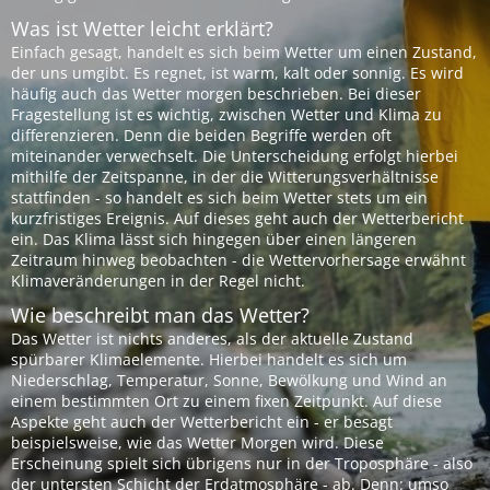
Was ist Wetter leicht erklärt?
Einfach gesagt, handelt es sich beim Wetter um einen Zustand,
der uns umgibt. Es regnet, ist warm, kalt oder sonnig. Es wird
häufig auch das Wetter morgen beschrieben. Bei dieser
Fragestellung ist es wichtig, zwischen Wetter und Klima zu
differenzieren. Denn die beiden Begriffe werden oft
miteinander verwechselt. Die Unterscheidung erfolgt hierbei
mithilfe der Zeitspanne, in der die Witterungsverhältnisse
stattfinden - so handelt es sich beim Wetter stets um ein
kurzfristiges Ereignis. Auf dieses geht auch der Wetterbericht
ein. Das Klima lässt sich hingegen über einen längeren
Zeitraum hinweg beobachten - die Wettervorhersage erwähnt
Klimaveränderungen in der Regel nicht.
Wie beschreibt man das Wetter?
Das Wetter ist nichts anderes, als der aktuelle Zustand
spürbarer Klimaelemente. Hierbei handelt es sich um
Niederschlag, Temperatur, Sonne, Bewölkung und Wind an
einem bestimmten Ort zu einem fixen Zeitpunkt. Auf diese
Aspekte geht auch der Wetterbericht ein - er besagt
beispielsweise, wie das Wetter Morgen wird. Diese
Erscheinung spielt sich übrigens nur in der Troposphäre - also
der untersten Schicht der Erdatmosphäre - ab. Denn: umso