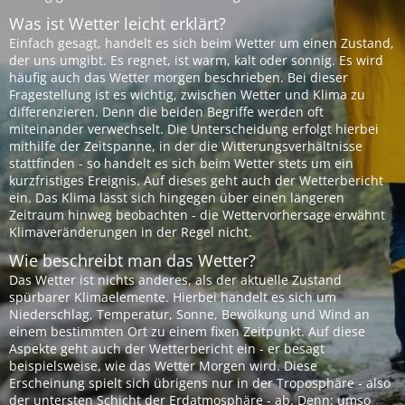
Was ist Wetter leicht erklärt?
Einfach gesagt, handelt es sich beim Wetter um einen Zustand,
der uns umgibt. Es regnet, ist warm, kalt oder sonnig. Es wird
häufig auch das Wetter morgen beschrieben. Bei dieser
Fragestellung ist es wichtig, zwischen Wetter und Klima zu
differenzieren. Denn die beiden Begriffe werden oft
miteinander verwechselt. Die Unterscheidung erfolgt hierbei
mithilfe der Zeitspanne, in der die Witterungsverhältnisse
stattfinden - so handelt es sich beim Wetter stets um ein
kurzfristiges Ereignis. Auf dieses geht auch der Wetterbericht
ein. Das Klima lässt sich hingegen über einen längeren
Zeitraum hinweg beobachten - die Wettervorhersage erwähnt
Klimaveränderungen in der Regel nicht.
Wie beschreibt man das Wetter?
Das Wetter ist nichts anderes, als der aktuelle Zustand
spürbarer Klimaelemente. Hierbei handelt es sich um
Niederschlag, Temperatur, Sonne, Bewölkung und Wind an
einem bestimmten Ort zu einem fixen Zeitpunkt. Auf diese
Aspekte geht auch der Wetterbericht ein - er besagt
beispielsweise, wie das Wetter Morgen wird. Diese
Erscheinung spielt sich übrigens nur in der Troposphäre - also
der untersten Schicht der Erdatmosphäre - ab. Denn: umso