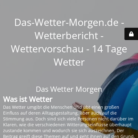
Das-Wetter-Morgen.de -
Wetterbericht -
Wettervorschau - 14 Tage
Wetter
Das Wetter Morgen
Was ist Wetter
Das Wetter umgibt die Menschen und übt einen großen
Einfluss auf deren Alltagsgestaltung, aber auch auf die
Stimmung aus. Doch sind sich viele Personen nicht darüber im
Klaren, wie die verschiedenen Witterungseinflüsse überhaupt
zustande kommen und wodurch sie sich auszeichnen. Der
Beitrag greift diese Themen auf und geht ihnen auf den Grund.