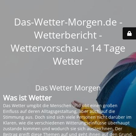
Das-Wetter-Morgen.de -
Wetterbericht -
Wettervorschau - 14 Tage
Wetter
Das Wetter Morgen
Was ist Wetter
Das Wetter umgibt die Menschen und übt einen großen
Einfluss auf deren Alltagsgestaltung, aber auch auf die
Stimmung aus. Doch sind sich viele Personen nicht darüber im
Klaren, wie die verschiedenen Witterungseinflüsse überhaupt
zustande kommen und wodurch sie sich auszeichnen. Der
Beitrag greift diese Themen auf und geht ihnen auf den Grund.