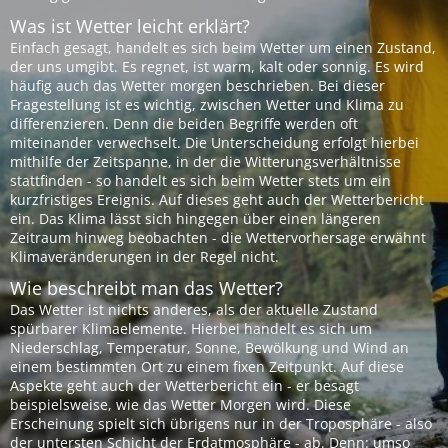
Was ist Wetter leicht erklärt?
Einfach gesagt, handelt es sich beim Wetter um einen Zustand,
der uns umgibt. Es regnet, ist warm, kalt oder sonnig. Es wird
häufig auch das Wetter morgen beschrieben. Bei dieser
Fragestellung ist es wichtig, zwischen Wetter und Klima zu
differenzieren. Denn die beiden Begriffe werden oft
miteinander verwechselt. Die Unterscheidung erfolgt hierbei
mithilfe der Zeitspanne, in der die Witterungsverhältnisse
stattfinden - so handelt es sich beim Wetter stets um ein
kurzfristiges Ereignis. Auf dieses geht auch der Wetterbericht
ein. Das Klima lässt sich hingegen über einen längeren
Zeitraum hinweg beobachten - die Wettervorhersage erwähnt
Klimaveränderungen in der Regel nicht.
Wie beschreibt man das Wetter?
Das Wetter ist nichts anderes, als der aktuelle Zustand
spürbarer Klimaelemente. Hierbei handelt es sich um
Niederschlag, Temperatur, Sonne, Bewölkung und Wind an
einem bestimmten Ort zu einem fixen Zeitpunkt. Auf diese
Aspekte geht auch der Wetterbericht ein - er besagt
beispielsweise, wie das Wetter Morgen wird. Diese
Erscheinung spielt sich übrigens nur in der Troposphäre - also
der untersten Schicht der Erdatmosphäre - ab. Denn: umso