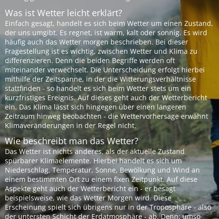
Was ist Wetter leicht erklärt?
Einfach gesagt, handelt es sich beim Wetter um einen Zustand,
der uns umgibt. Es regnet, ist warm, kalt oder sonnig. Es wird
häufig auch das Wetter morgen beschrieben. Bei dieser
Fragestellung ist es wichtig, zwischen Wetter und Klima zu
differenzieren. Denn die beiden Begriffe werden oft
miteinander verwechselt. Die Unterscheidung erfolgt hierbei
mithilfe der Zeitspanne, in der die Witterungsverhältnisse
stattfinden - so handelt es sich beim Wetter stets um ein
kurzfristiges Ereignis. Auf dieses geht auch der Wetterbericht
ein. Das Klima lässt sich hingegen über einen längeren
Zeitraum hinweg beobachten - die Wettervorhersage erwähnt
Klimaveränderungen in der Regel nicht.
Wie beschreibt man das Wetter?
Das Wetter ist nichts anderes, als der aktuelle Zustand
spürbarer Klimaelemente. Hierbei handelt es sich um
Niederschlag, Temperatur, Sonne, Bewölkung und Wind an
einem bestimmten Ort zu einem fixen Zeitpunkt. Auf diese
Aspekte geht auch der Wetterbericht ein - er besagt
beispielsweise, wie das Wetter Morgen wird. Diese
Erscheinung spielt sich übrigens nur in der Troposphäre - also
der untersten Schicht der Erdatmosphäre - ab. Denn: umso