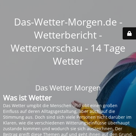
Das-Wetter-Morgen.de -
Wetterbericht -
Wettervorschau - 14 Tage
Wetter
Das Wetter Morgen
Was ist Wetter
Das Wetter umgibt die Menschen und übt einen großen
Einfluss auf deren Alltagsgestaltung, aber auch auf die
Stimmung aus. Doch sind sich viele Personen nicht darüber im
Klaren, wie die verschiedenen Witterungseinflüsse überhaupt
zustande kommen und wodurch sie sich auszeichnen. Der
Beitrag greift diese Themen auf und geht ihnen auf den Grund.