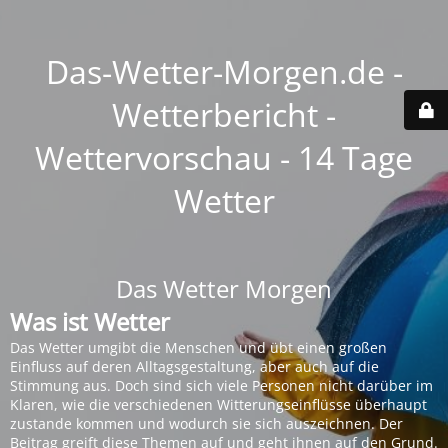
Das-Wetter-Morgen.de -
Wetterbericht -
Wettervorschau - 14 Tage
Wetter
Das Wetter Morgen
Was ist Wetter
Das Wetter umgibt die Menschen und übt einen großen
Einfluss auf deren Alltagsgestaltung, aber auch auf die
Stimmung aus. Doch sind sich viele Personen nicht darüber im
Klaren, wie die verschiedenen Witterungseinflüsse überhaupt
zustande kommen und wodurch sie sich auszeichnen. Der
Beitrag greift diese Themen auf und geht ihnen auf den Grund.