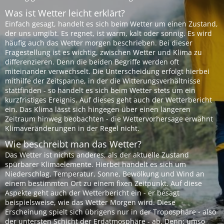
Was ist Wetter leicht erklärt?
Einfach gesagt, handelt es sich beim Wetter um einen Zustand,
der uns umgibt. Es regnet, ist warm, kalt oder sonnig. Es wird
häufig auch das Wetter morgen beschrieben. Bei dieser
Fragestellung ist es wichtig, zwischen Wetter und Klima zu
differenzieren. Denn die beiden Begriffe werden oft
miteinander verwechselt. Die Unterscheidung erfolgt hierbei
mithilfe der Zeitspanne, in der die Witterungsverhältnisse
stattfinden - so handelt es sich beim Wetter stets um ein
kurzfristiges Ereignis. Auf dieses geht auch der Wetterbericht
ein. Das Klima lässt sich hingegen über einen längeren
Zeitraum hinweg beobachten - die Wettervorhersage erwähnt
Klimaveränderungen in der Regel nicht.
Wie beschreibt man das Wetter?
Das Wetter ist nichts anderes, als der aktuelle Zustand
spürbarer Klimaelemente. Hierbei handelt es sich um
Niederschlag, Temperatur, Sonne, Bewölkung und Wind an
einem bestimmten Ort zu einem fixen Zeitpunkt. Auf diese
Aspekte geht auch der Wetterbericht ein - er besagt
beispielsweise, wie das Wetter Morgen wird. Diese
Erscheinung spielt sich übrigens nur in der Troposphäre - also
der untersten Schicht der Erdatmosphäre - ab. Denn: umso