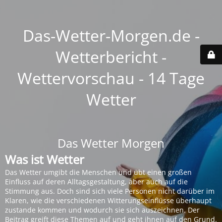
Das-Wetter-Morgen.de -
Wetterbericht -
Wettervorschau - 14 Tage
Wetter
Das Wetter Morgen
Was ist Wetter
Das Wetter umgibt die Menschen und übt einen großen
Einfluss auf deren Alltagsgestaltung, aber auch auf die
Stimmung aus. Doch sind sich viele Personen nicht darüber im
Klaren, wie die verschiedenen Witterungseinflüsse überhaupt
zustande kommen und wodurch sie sich auszeichnen. Der
Beitrag greift diese Themen auf und geht ihnen auf den Grund.