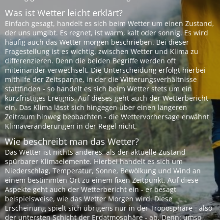
Was ist Wetter leicht erklärt?
Einfach gesagt, handelt es sich beim Wetter um einen Zustand,
der uns umgibt. Es regnet, ist warm, kalt oder sonnig. Es wird
häufig auch das Wetter morgen beschrieben. Bei dieser
Fragestellung ist es wichtig, zwischen Wetter und Klima zu
differenzieren. Denn die beiden Begriffe werden oft
miteinander verwechselt. Die Unterscheidung erfolgt hierbei
mithilfe der Zeitspanne, in der die Witterungsverhältnisse
stattfinden - so handelt es sich beim Wetter stets um ein
kurzfristiges Ereignis. Auf dieses geht auch der Wetterbericht
ein. Das Klima lässt sich hingegen über einen längeren
Zeitraum hinweg beobachten - die Wettervorhersage erwähnt
Klimaveränderungen in der Regel nicht.
Wie beschreibt man das Wetter?
Das Wetter ist nichts anderes, als der aktuelle Zustand
spürbarer Klimaelemente. Hierbei handelt es sich um
Niederschlag, Temperatur, Sonne, Bewölkung und Wind an
einem bestimmten Ort zu einem fixen Zeitpunkt. Auf diese
Aspekte geht auch der Wetterbericht ein - er besagt
beispielsweise, wie das Wetter Morgen wird. Diese
Erscheinung spielt sich übrigens nur in der Troposphäre - also
der untersten Schicht der Erdatmosphäre - ab. Denn: umso