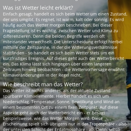
Was ist Wetter leicht erklärt?
Einfach gesagt, handelt es sich beim Wetter um einen Zustand,
der uns umgibt. Es regnet, ist warm, kalt oder sonnig. Es wird
häufig auch das Wetter morgen beschrieben. Bei dieser
Fragestellung ist es wichtig, zwischen Wetter und Klima zu
differenzieren. Denn die beiden Begriffe werden oft
miteinander verwechselt. Die Unterscheidung erfolgt hierbei
mithilfe der Zeitspanne, in der die Witterungsverhältnisse
stattfinden - so handelt es sich beim Wetter stets um ein
kurzfristiges Ereignis. Auf dieses geht auch der Wetterbericht
ein. Das Klima lässt sich hingegen über einen längeren
Zeitraum hinweg beobachten - die Wettervorhersage erwähnt
Klimaveränderungen in der Regel nicht.
Wie beschreibt man das Wetter?
Das Wetter ist nichts anderes, als der aktuelle Zustand
spürbarer Klimaelemente. Hierbei handelt es sich um
Niederschlag, Temperatur, Sonne, Bewölkung und Wind an
einem bestimmten Ort zu einem fixen Zeitpunkt. Auf diese
Aspekte geht auch der Wetterbericht ein - er besagt
beispielsweise, wie das Wetter Morgen wird. Diese
Erscheinung spielt sich übrigens nur in der Troposphäre - also
der untersten Schicht der Erdatmosphäre - ab. Denn: umso