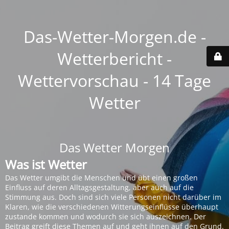
Das-Wetter-Morgen.de -
Wetterbericht -
Wettervorschau - 14 Tage
Wetter
Das Wetter Morgen
Was ist Wetter
Das Wetter umgibt die Menschen und übt einen großen
Einfluss auf deren Alltagsgestaltung, aber auch auf die
Stimmung aus. Doch sind sich viele Personen nicht darüber im
Klaren, wie die verschiedenen Witterungseinflüsse überhaupt
zustande kommen und wodurch sie sich auszeichnen. Der
Beitrag greift diese Themen auf und geht ihnen auf den Grund.