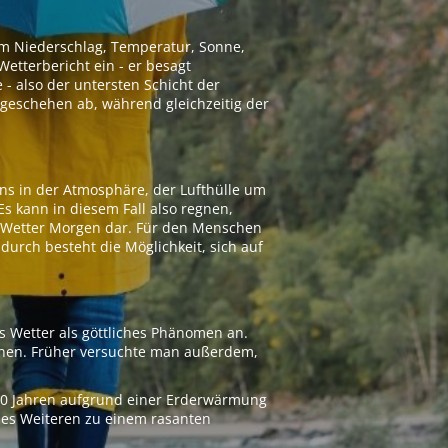
 um Niederschlag, Temperatur, Sonne,
etterbericht ein - er besagt
 - also der untersten Schicht der
geschehen ab, während gleichzeitig der
ns in der Atmosphäre, der Lufthülle um
Es kann in diesem Fall also regnen,
as Wetter Morgen dar. Für den Menschen
adurch besteht die Möglichkeit, sich auf
s Wetter als göttliches Phänomen an.
ionen. Früher versuchte man außerdem,
000 Jahren aufgrund einer Erderwärmung
 des Weiteren zu einem rasanten