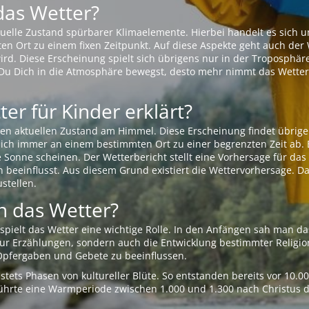
das Wetter?
aktuelle Zustand spürbarer Klimaelemente. Hierbei handelt es sich
Ort zu einem fixen Zeitpunkt. Auf diese Aspekte geht auch der W
rd. Diese Erscheinung spielt sich übrigens nur in der Troposphäre
Du Dich in die Atmosphäre bewegst, desto mehr nimmt das Wetter
er für Kinder erklärt?
en aktuellen Zustand am Himmel. Diese Erscheinung findet übrige
 sich immer an einem bestimmten Ort zu einer begrenzten Zeit ab. 
e Sonne scheinen. Der Wetterbericht stellt eine Vorhersage für d
en beeinflusst. Aus diesem Grund existiert die Wettervorhersage. D
stellen.
 das Wetter?
pielt das Wetter eine wichtige Rolle. In den Anfängen sah man da
 nur Erzählungen, sondern auch die Entwicklung bestimmter Relig
pfergaben und Gebete zu beeinflussen.
tets Phasen von kultureller Blüte. So entstanden bereits vor 10.
r führte eine Warmperiode zwischen 1.000 und 1.300 nach Christus