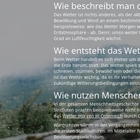
Wie beschreibt man 
Das Wetter ist nichts anderes, als der 
Bewölkung und Wind an einem bestimmten 
beispielsweise, wie das Wetter Morgen wi
Erdatmosphäre - ab. Denn: umso weiter 
Grad an Luftfeuchtigkeit wächst.
Wie entsteht das Wett
Beim Wetter handelt es sich immer um d
die Erde herum, statt. Das Wetter spielt
schneien, stürmen, bewölkt sein oder di
ist das Wetter wichtig, da es ihr Verhalt
zukünftige Witterungsbedingungen einzu
Wie nutzen Menschen
In der gesamten Menschheitsgeschichte s
Sintfluten prägten beispielsweise nicht
das
Wetter morgen in Österreich
durch O
Warmzeiten waren in der Vergangenheit s
die ersten Stadtkulturen. Im Mittelalte
Bevölkerungswachstum.