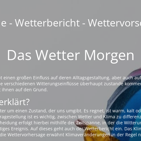
 - Wetterbericht - Wettervors
Das Wetter Morgen
einen großen Einfluss auf deren Alltagsgestaltung, aber auch auf
die verschiedenen Witterungseinflüsse überhaupt zustande komme
t ihnen auf den Grund.
erklärt?
ter um einen Zustand, der uns umgibt. Es regnet, ist warm, kalt od
agestellung ist es wichtig, zwischen Wetter und Klima zu differen
eidung erfolgt hierbei mithilfe der Zeitspanne, in der die Witteru
tiges Ereignis. Auf dieses geht auch der Wetterbericht ein. Das Kl
die Wettervorhersage erwähnt Klimaveränderungen in der Regel n