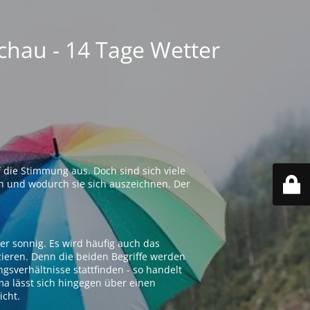
chau - 14 Tage Wetter
 die Stimmung aus. Doch sind sich viele
n und wodurch sie sich auszeichnen. Der
er sonnig. Es wird häufig auch das
zieren. Denn die beiden Begriffe werden
ngsverhältnisse stattfinden - so handelt
ima lässt sich hingegen über einen
icht.