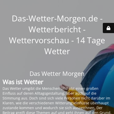
Das-Wetter-Morgen.de -
Wetterbericht -
Wettervorschau - 14 Tage
Wetter
Das Wetter Morgen
Was ist Wetter
Das Wetter umgibt die Menschen und übt einen großen
Einfluss auf deren Alltagsgestaltung, aber auch auf die
Stimmung aus. Doch sind sich viele Personen nicht darüber im
Klaren, wie die verschiedenen Witterungseinflüsse überhaupt
zustande kommen und wodurch sie sich auszeichnen. Der
Beitrag greift diese Themen auf und geht ihnen auf den Grund.