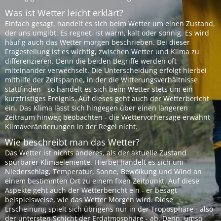
Was ist Wetter leicht erklärt?
Einfach gesagt, handelt es sich beim Wetter um einen Zustand,
der uns umgibt. Es regnet, ist warm, kalt oder sonnig. Es wird
häufig auch das Wetter morgen beschrieben. Bei dieser
Fragestellung ist es wichtig, zwischen Wetter und Klima zu
differenzieren. Denn die beiden Begriffe werden oft
miteinander verwechselt. Die Unterscheidung erfolgt hierbei
mithilfe der Zeitspanne, in der die Witterungsverhältnisse
stattfinden - so handelt es sich beim Wetter stets um ein
kurzfristiges Ereignis. Auf dieses geht auch der Wetterbericht
ein. Das Klima lässt sich hingegen über einen längeren
Zeitraum hinweg beobachten - die Wettervorhersage erwähnt
Klimaveränderungen in der Regel nicht.
Wie beschreibt man das Wetter?
Das Wetter ist nichts anderes, als der aktuelle Zustand
spürbarer Klimaelemente. Hierbei handelt es sich um
Niederschlag, Temperatur, Sonne, Bewölkung und Wind an
einem bestimmten Ort zu einem fixen Zeitpunkt. Auf diese
Aspekte geht auch der Wetterbericht ein - er besagt
beispielsweise, wie das Wetter Morgen wird. Diese
Erscheinung spielt sich übrigens nur in der Troposphäre - also
der untersten Schicht der Erdatmosphäre - ab. Denn: umso