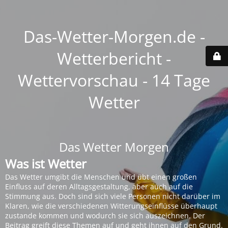
Das-Wetter-Morgen.de -
Wetterbericht -
Wettervorschau - 14 Tage
Wetter
Das Wetter Morgen
Was ist Wetter
Das Wetter umgibt die Menschen und übt einen großen
Einfluss auf deren Alltagsgestaltung, aber auch auf die
Stimmung aus. Doch sind sich viele Personen nicht darüber im
Klaren, wie die verschiedenen Witterungseinflüsse überhaupt
zustande kommen und wodurch sie sich auszeichnen. Der
Beitrag greift diese Themen auf und geht ihnen auf den Grund.