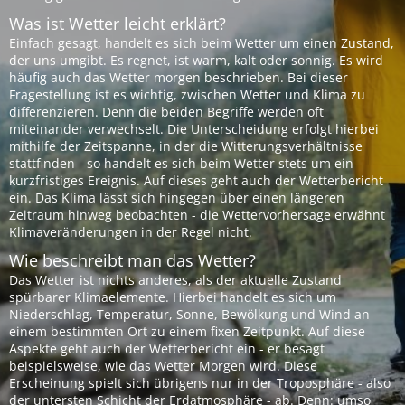
Was ist Wetter leicht erklärt?
Einfach gesagt, handelt es sich beim Wetter um einen Zustand,
der uns umgibt. Es regnet, ist warm, kalt oder sonnig. Es wird
häufig auch das Wetter morgen beschrieben. Bei dieser
Fragestellung ist es wichtig, zwischen Wetter und Klima zu
differenzieren. Denn die beiden Begriffe werden oft
miteinander verwechselt. Die Unterscheidung erfolgt hierbei
mithilfe der Zeitspanne, in der die Witterungsverhältnisse
stattfinden - so handelt es sich beim Wetter stets um ein
kurzfristiges Ereignis. Auf dieses geht auch der Wetterbericht
ein. Das Klima lässt sich hingegen über einen längeren
Zeitraum hinweg beobachten - die Wettervorhersage erwähnt
Klimaveränderungen in der Regel nicht.
Wie beschreibt man das Wetter?
Das Wetter ist nichts anderes, als der aktuelle Zustand
spürbarer Klimaelemente. Hierbei handelt es sich um
Niederschlag, Temperatur, Sonne, Bewölkung und Wind an
einem bestimmten Ort zu einem fixen Zeitpunkt. Auf diese
Aspekte geht auch der Wetterbericht ein - er besagt
beispielsweise, wie das Wetter Morgen wird. Diese
Erscheinung spielt sich übrigens nur in der Troposphäre - also
der untersten Schicht der Erdatmosphäre - ab. Denn: umso