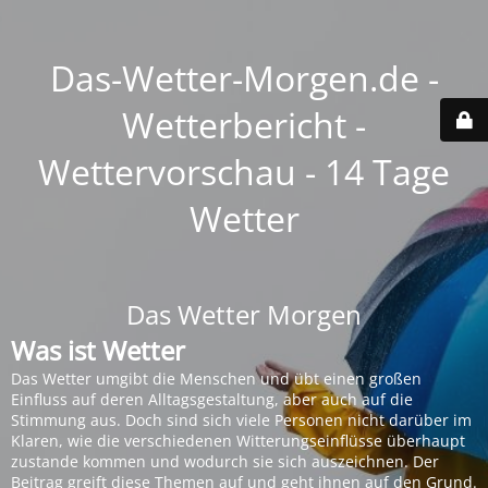
Das-Wetter-Morgen.de -
Wetterbericht -
Wettervorschau - 14 Tage
Wetter
Das Wetter Morgen
Was ist Wetter
Das Wetter umgibt die Menschen und übt einen großen
Einfluss auf deren Alltagsgestaltung, aber auch auf die
Stimmung aus. Doch sind sich viele Personen nicht darüber im
Klaren, wie die verschiedenen Witterungseinflüsse überhaupt
zustande kommen und wodurch sie sich auszeichnen. Der
Beitrag greift diese Themen auf und geht ihnen auf den Grund.