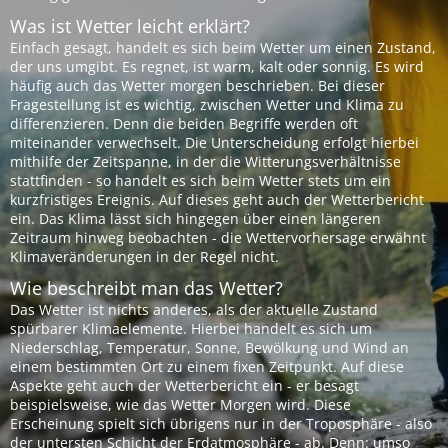
Was ist Wetter leicht erklärt?
Einfach gesagt, handelt es sich beim Wetter um einen Zustand,
der uns umgibt. Es regnet, ist warm, kalt oder sonnig. Es wird
häufig auch das Wetter morgen beschrieben. Bei dieser
Fragestellung ist es wichtig, zwischen Wetter und Klima zu
differenzieren. Denn die beiden Begriffe werden oft
miteinander verwechselt. Die Unterscheidung erfolgt hierbei
mithilfe der Zeitspanne, in der die Witterungsverhältnisse
stattfinden - so handelt es sich beim Wetter stets um ein
kurzfristiges Ereignis. Auf dieses geht auch der Wetterbericht
ein. Das Klima lässt sich hingegen über einen längeren
Zeitraum hinweg beobachten - die Wettervorhersage erwähnt
Klimaveränderungen in der Regel nicht.
Wie beschreibt man das Wetter?
Das Wetter ist nichts anderes, als der aktuelle Zustand
spürbarer Klimaelemente. Hierbei handelt es sich um
Niederschlag, Temperatur, Sonne, Bewölkung und Wind an
einem bestimmten Ort zu einem fixen Zeitpunkt. Auf diese
Aspekte geht auch der Wetterbericht ein - er besagt
beispielsweise, wie das Wetter Morgen wird. Diese
Erscheinung spielt sich übrigens nur in der Troposphäre - also
der untersten Schicht der Erdatmosphäre - ab. Denn: umso