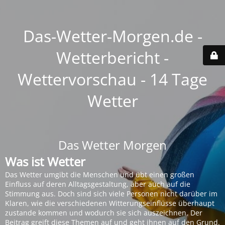
Das-Wetter-Morgen.de -
Wetterbericht -
Wettervorschau - 14 Tage
Wetter
Das Wetter Morgen
Was ist Wetter
Das Wetter umgibt die Menschen und übt einen großen
Einfluss auf deren Alltagsgestaltung, aber auch auf die
Stimmung aus. Doch sind sich viele Personen nicht darüber im
Klaren, wie die verschiedenen Witterungseinflüsse überhaupt
zustande kommen und wodurch sie sich auszeichnen. Der
Beitrag greift diese Themen auf und geht ihnen auf den Grund.