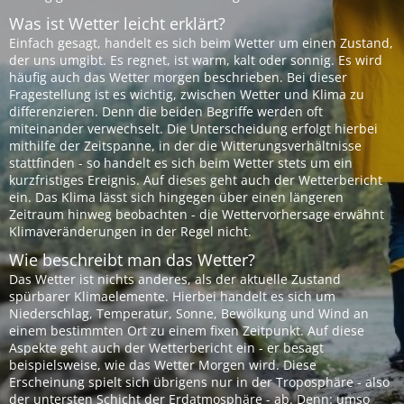
Was ist Wetter leicht erklärt?
Einfach gesagt, handelt es sich beim Wetter um einen Zustand,
der uns umgibt. Es regnet, ist warm, kalt oder sonnig. Es wird
häufig auch das Wetter morgen beschrieben. Bei dieser
Fragestellung ist es wichtig, zwischen Wetter und Klima zu
differenzieren. Denn die beiden Begriffe werden oft
miteinander verwechselt. Die Unterscheidung erfolgt hierbei
mithilfe der Zeitspanne, in der die Witterungsverhältnisse
stattfinden - so handelt es sich beim Wetter stets um ein
kurzfristiges Ereignis. Auf dieses geht auch der Wetterbericht
ein. Das Klima lässt sich hingegen über einen längeren
Zeitraum hinweg beobachten - die Wettervorhersage erwähnt
Klimaveränderungen in der Regel nicht.
Wie beschreibt man das Wetter?
Das Wetter ist nichts anderes, als der aktuelle Zustand
spürbarer Klimaelemente. Hierbei handelt es sich um
Niederschlag, Temperatur, Sonne, Bewölkung und Wind an
einem bestimmten Ort zu einem fixen Zeitpunkt. Auf diese
Aspekte geht auch der Wetterbericht ein - er besagt
beispielsweise, wie das Wetter Morgen wird. Diese
Erscheinung spielt sich übrigens nur in der Troposphäre - also
der untersten Schicht der Erdatmosphäre - ab. Denn: umso