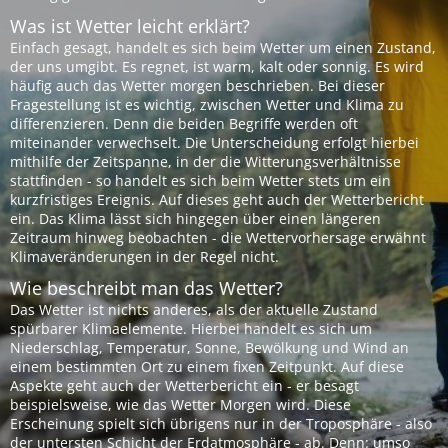
Was ist Wetter leicht erklärt?
Einfach gesagt, handelt es sich beim Wetter um einen Zustand,
der uns umgibt. Es regnet, ist warm, kalt oder sonnig. Es wird
häufig auch das Wetter morgen beschrieben. Bei dieser
Fragestellung ist es wichtig, zwischen Wetter und Klima zu
differenzieren. Denn die beiden Begriffe werden oft
miteinander verwechselt. Die Unterscheidung erfolgt hierbei
mithilfe der Zeitspanne, in der die Witterungsverhältnisse
stattfinden - so handelt es sich beim Wetter stets um ein
kurzfristiges Ereignis. Auf dieses geht auch der Wetterbericht
ein. Das Klima lässt sich hingegen über einen längeren
Zeitraum hinweg beobachten - die Wettervorhersage erwähnt
Klimaveränderungen in der Regel nicht.
Wie beschreibt man das Wetter?
Das Wetter ist nichts anderes, als der aktuelle Zustand
spürbarer Klimaelemente. Hierbei handelt es sich um
Niederschlag, Temperatur, Sonne, Bewölkung und Wind an
einem bestimmten Ort zu einem fixen Zeitpunkt. Auf diese
Aspekte geht auch der Wetterbericht ein - er besagt
beispielsweise, wie das Wetter Morgen wird. Diese
Erscheinung spielt sich übrigens nur in der Troposphäre - also
der untersten Schicht der Erdatmosphäre - ab. Denn: umso