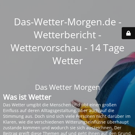
Das-Wetter-Morgen.de -
Wetterbericht -
Wettervorschau - 14 Tage
Wetter
Das Wetter Morgen
Was ist Wetter
Das Wetter umgibt die Menschen und übt einen großen
Einfluss auf deren Alltagsgestaltung, aber auch auf die
Stimmung aus. Doch sind sich viele Personen nicht darüber im
Klaren, wie die verschiedenen Witterungseinflüsse überhaupt
zustande kommen und wodurch sie sich auszeichnen. Der
Beitrag greift diese Themen auf und geht ihnen auf den Grund.