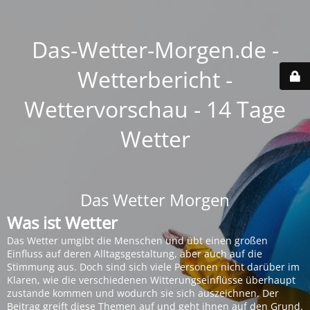
Das-Wetter-Morgen.de -
Wetterbericht -
Wettervorschau - 14 Tage
Wetter
Das Wetter Morgen
Was ist Wetter
Das Wetter umgibt die Menschen und übt einen großen
Einfluss auf deren Alltagsgestaltung, aber auch auf die
Stimmung aus. Doch sind sich viele Personen nicht darüber im
Klaren, wie die verschiedenen Witterungseinflüsse überhaupt
zustande kommen und wodurch sie sich auszeichnen. Der
Beitrag greift diese Themen auf und geht ihnen auf den Grund.