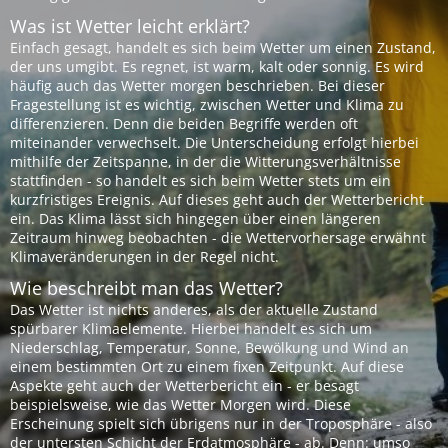
Was ist Wetter leicht erklärt?
Einfach gesagt, handelt es sich beim Wetter um einen Zustand,
der uns umgibt. Es regnet, ist warm, kalt oder sonnig. Es wird
häufig auch das Wetter morgen beschrieben. Bei dieser
Fragestellung ist es wichtig, zwischen Wetter und Klima zu
differenzieren. Denn die beiden Begriffe werden oft
miteinander verwechselt. Die Unterscheidung erfolgt hierbei
mithilfe der Zeitspanne, in der die Witterungsverhältnisse
stattfinden - so handelt es sich beim Wetter stets um ein
kurzfristiges Ereignis. Auf dieses geht auch der Wetterbericht
ein. Das Klima lässt sich hingegen über einen längeren
Zeitraum hinweg beobachten - die Wettervorhersage erwähnt
Klimaveränderungen in der Regel nicht.
Wie beschreibt man das Wetter?
Das Wetter ist nichts anderes, als der aktuelle Zustand
spürbarer Klimaelemente. Hierbei handelt es sich um
Niederschlag, Temperatur, Sonne, Bewölkung und Wind an
einem bestimmten Ort zu einem fixen Zeitpunkt. Auf diese
Aspekte geht auch der Wetterbericht ein - er besagt
beispielsweise, wie das Wetter Morgen wird. Diese
Erscheinung spielt sich übrigens nur in der Troposphäre - also
der untersten Schicht der Erdatmosphäre - ab. Denn: umso