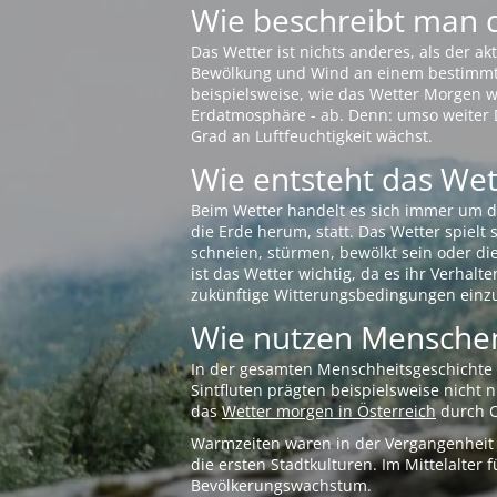
Wie beschreibt man 
Das Wetter ist nichts anderes, als der 
Bewölkung und Wind an einem bestimmten 
beispielsweise, wie das Wetter Morgen wi
Erdatmosphäre - ab. Denn: umso weiter 
Grad an Luftfeuchtigkeit wächst.
Wie entsteht das Wett
Beim Wetter handelt es sich immer um d
die Erde herum, statt. Das Wetter spielt
schneien, stürmen, bewölkt sein oder di
ist das Wetter wichtig, da es ihr Verhalt
zukünftige Witterungsbedingungen einzu
Wie nutzen Menschen
In der gesamten Menschheitsgeschichte s
Sintfluten prägten beispielsweise nicht
das
Wetter morgen in Österreich
durch O
Warmzeiten waren in der Vergangenheit s
die ersten Stadtkulturen. Im Mittelalte
Bevölkerungswachstum.