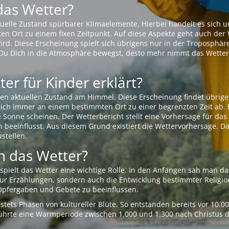
das Wetter?
aktuelle Zustand spürbarer Klimaelemente. Hierbei handelt es sich
Ort zu einem fixen Zeitpunkt. Auf diese Aspekte geht auch der W
rd. Diese Erscheinung spielt sich übrigens nur in der Troposphäre
Du Dich in die Atmosphäre bewegst, desto mehr nimmt das Wetter
er für Kinder erklärt?
en aktuellen Zustand am Himmel. Diese Erscheinung findet übrige
 sich immer an einem bestimmten Ort zu einer begrenzten Zeit ab. 
e Sonne scheinen. Der Wetterbericht stellt eine Vorhersage für d
en beeinflusst. Aus diesem Grund existiert die Wettervorhersage. D
stellen.
 das Wetter?
pielt das Wetter eine wichtige Rolle. In den Anfängen sah man da
 nur Erzählungen, sondern auch die Entwicklung bestimmter Relig
pfergaben und Gebete zu beeinflussen.
tets Phasen von kultureller Blüte. So entstanden bereits vor 10.
r führte eine Warmperiode zwischen 1.000 und 1.300 nach Christus