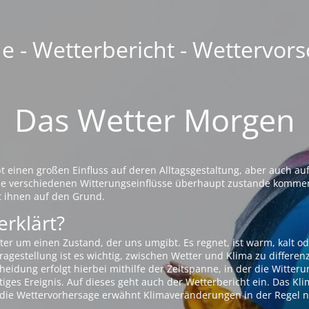
 - Wetterbericht - Wettervors
Das Wetter Morgen
einen großen Einfluss auf deren Alltagsgestaltung, aber auch auf
die verschiedenen Witterungseinflüsse überhaupt zustande komme
t ihnen auf den Grund.
erklärt?
ter um einen Zustand, der uns umgibt. Es regnet, ist warm, kalt od
agestellung ist es wichtig, zwischen Wetter und Klima zu differen
eidung erfolgt hierbei mithilfe der Zeitspanne, in der die Witteru
tiges Ereignis. Auf dieses geht auch der Wetterbericht ein. Das Kl
die Wettervorhersage erwähnt Klimaveränderungen in der Regel n