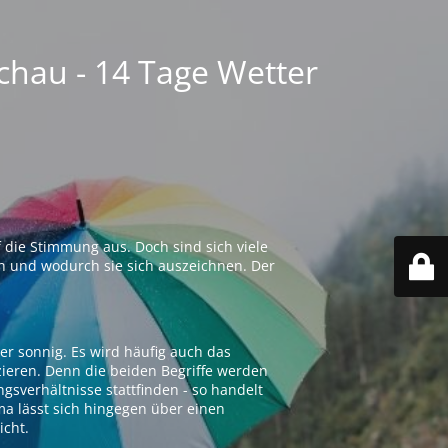
chau - 14 Tage Wetter
 die Stimmung aus. Doch sind sich viele
n und wodurch sie sich auszeichnen. Der
er sonnig. Es wird häufig auch das
zieren. Denn die beiden Begriffe werden
ngsverhältnisse stattfinden - so handelt
ima lässt sich hingegen über einen
icht.