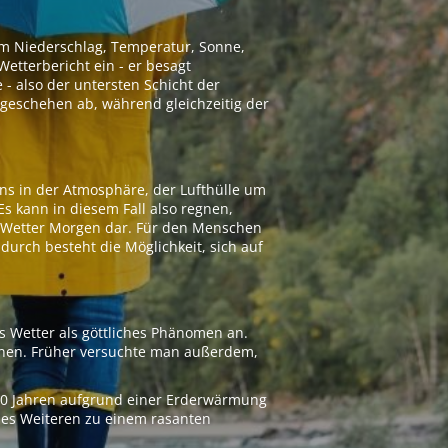
 um Niederschlag, Temperatur, Sonne,
etterbericht ein - er besagt
 - also der untersten Schicht der
geschehen ab, während gleichzeitig der
ns in der Atmosphäre, der Lufthülle um
Es kann in diesem Fall also regnen,
as Wetter Morgen dar. Für den Menschen
adurch besteht die Möglichkeit, sich auf
s Wetter als göttliches Phänomen an.
ionen. Früher versuchte man außerdem,
000 Jahren aufgrund einer Erderwärmung
 des Weiteren zu einem rasanten