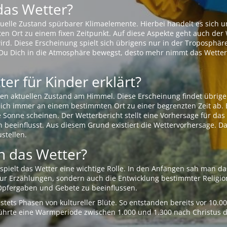
das Wetter?
aktuelle Zustand spürbarer Klimaelemente. Hierbei handelt es sich
Ort zu einem fixen Zeitpunkt. Auf diese Aspekte geht auch der W
rd. Diese Erscheinung spielt sich übrigens nur in der Troposphäre
Du Dich in die Atmosphäre bewegst, desto mehr nimmt das Wetter
er für Kinder erklärt?
en aktuellen Zustand am Himmel. Diese Erscheinung findet übrige
 sich immer an einem bestimmten Ort zu einer begrenzten Zeit ab. 
e Sonne scheinen. Der Wetterbericht stellt eine Vorhersage für d
en beeinflusst. Aus diesem Grund existiert die Wettervorhersage. D
stellen.
 das Wetter?
pielt das Wetter eine wichtige Rolle. In den Anfängen sah man da
 nur Erzählungen, sondern auch die Entwicklung bestimmter Relig
pfergaben und Gebete zu beeinflussen.
tets Phasen von kultureller Blüte. So entstanden bereits vor 10.
r führte eine Warmperiode zwischen 1.000 und 1.300 nach Christus