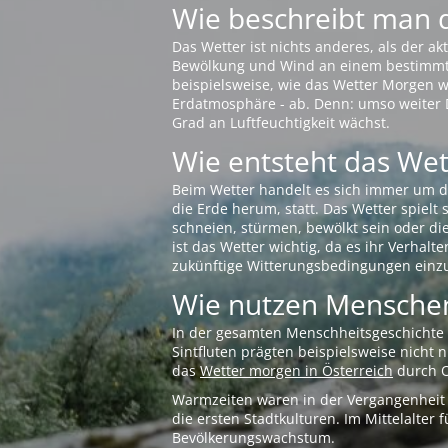
Wie beschreibt man 
Das Wetter ist nichts anderes, als der 
Bewölkung und Wind an einem bestimmten 
beispielsweise, wie das Wetter Morgen wi
Erdatmosphäre - ab. Denn: umso weiter 
Grad an Luftfeuchtigkeit wächst.
Wie entsteht das Wett
Beim Wetter handelt es sich immer um d
die Erde herum, statt. Das Wetter spielt
schneien, stürmen, bewölkt sein oder di
ist das Wetter wichtig, da es ihr Verhalt
zukünftige Witterungsbedingungen einzu
Wie nutzen Menschen
In der gesamten Menschheitsgeschichte s
Sintfluten prägten beispielsweise nicht
das
Wetter morgen in Österreich
durch O
Warmzeiten waren in der Vergangenheit s
die ersten Stadtkulturen. Im Mittelalte
Bevölkerungswachstum.