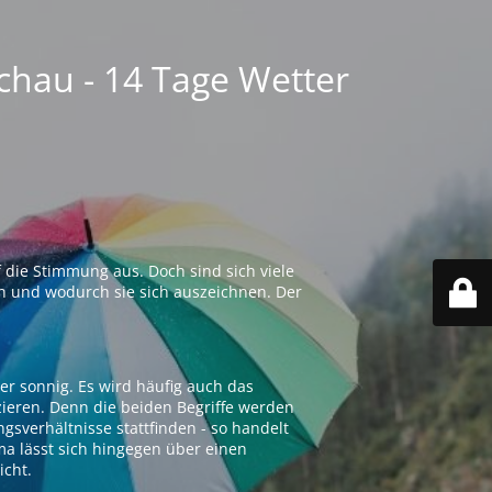
chau - 14 Tage Wetter
 die Stimmung aus. Doch sind sich viele
n und wodurch sie sich auszeichnen. Der
er sonnig. Es wird häufig auch das
zieren. Denn die beiden Begriffe werden
ngsverhältnisse stattfinden - so handelt
ima lässt sich hingegen über einen
icht.