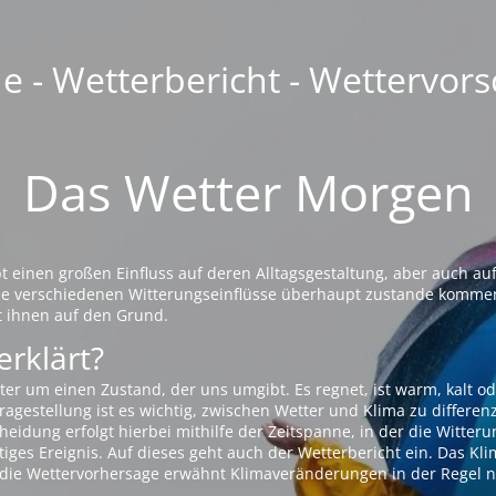
 - Wetterbericht - Wettervors
Das Wetter Morgen
einen großen Einfluss auf deren Alltagsgestaltung, aber auch auf
die verschiedenen Witterungseinflüsse überhaupt zustande komme
t ihnen auf den Grund.
erklärt?
ter um einen Zustand, der uns umgibt. Es regnet, ist warm, kalt od
agestellung ist es wichtig, zwischen Wetter und Klima zu differen
eidung erfolgt hierbei mithilfe der Zeitspanne, in der die Witteru
tiges Ereignis. Auf dieses geht auch der Wetterbericht ein. Das Kl
die Wettervorhersage erwähnt Klimaveränderungen in der Regel n