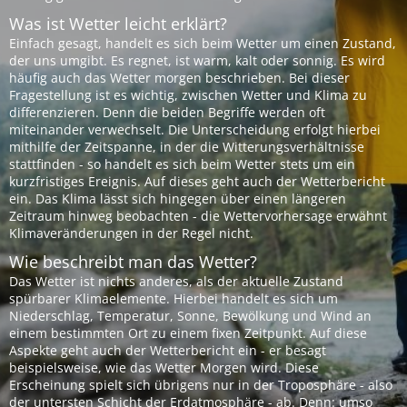
Was ist Wetter leicht erklärt?
Einfach gesagt, handelt es sich beim Wetter um einen Zustand,
der uns umgibt. Es regnet, ist warm, kalt oder sonnig. Es wird
häufig auch das Wetter morgen beschrieben. Bei dieser
Fragestellung ist es wichtig, zwischen Wetter und Klima zu
differenzieren. Denn die beiden Begriffe werden oft
miteinander verwechselt. Die Unterscheidung erfolgt hierbei
mithilfe der Zeitspanne, in der die Witterungsverhältnisse
stattfinden - so handelt es sich beim Wetter stets um ein
kurzfristiges Ereignis. Auf dieses geht auch der Wetterbericht
ein. Das Klima lässt sich hingegen über einen längeren
Zeitraum hinweg beobachten - die Wettervorhersage erwähnt
Klimaveränderungen in der Regel nicht.
Wie beschreibt man das Wetter?
Das Wetter ist nichts anderes, als der aktuelle Zustand
spürbarer Klimaelemente. Hierbei handelt es sich um
Niederschlag, Temperatur, Sonne, Bewölkung und Wind an
einem bestimmten Ort zu einem fixen Zeitpunkt. Auf diese
Aspekte geht auch der Wetterbericht ein - er besagt
beispielsweise, wie das Wetter Morgen wird. Diese
Erscheinung spielt sich übrigens nur in der Troposphäre - also
der untersten Schicht der Erdatmosphäre - ab. Denn: umso