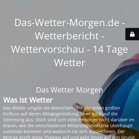
Das-Wetter-Morgen.de -
Wetterbericht -
Wettervorschau - 14 Tage
Wetter
Das Wetter Morgen
Was ist Wetter
Das Wetter umgibt die Menschen und übt einen großen
Einfluss auf deren Alltagsgestaltung, aber auch auf die
Stimmung aus. Doch sind sich viele Personen nicht darüber im
Klaren, wie die verschiedenen Witterungseinflüsse überhaupt
zustande kommen und wodurch sie sich auszeichnen. Der
Beitrag greift diese Themen auf und geht ihnen auf den Grund.