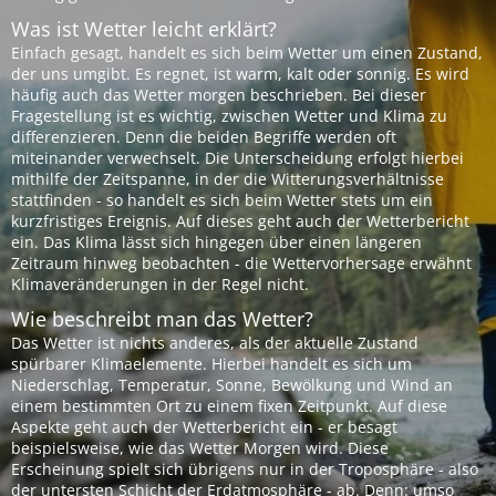
Was ist Wetter leicht erklärt?
Einfach gesagt, handelt es sich beim Wetter um einen Zustand,
der uns umgibt. Es regnet, ist warm, kalt oder sonnig. Es wird
häufig auch das Wetter morgen beschrieben. Bei dieser
Fragestellung ist es wichtig, zwischen Wetter und Klima zu
differenzieren. Denn die beiden Begriffe werden oft
miteinander verwechselt. Die Unterscheidung erfolgt hierbei
mithilfe der Zeitspanne, in der die Witterungsverhältnisse
stattfinden - so handelt es sich beim Wetter stets um ein
kurzfristiges Ereignis. Auf dieses geht auch der Wetterbericht
ein. Das Klima lässt sich hingegen über einen längeren
Zeitraum hinweg beobachten - die Wettervorhersage erwähnt
Klimaveränderungen in der Regel nicht.
Wie beschreibt man das Wetter?
Das Wetter ist nichts anderes, als der aktuelle Zustand
spürbarer Klimaelemente. Hierbei handelt es sich um
Niederschlag, Temperatur, Sonne, Bewölkung und Wind an
einem bestimmten Ort zu einem fixen Zeitpunkt. Auf diese
Aspekte geht auch der Wetterbericht ein - er besagt
beispielsweise, wie das Wetter Morgen wird. Diese
Erscheinung spielt sich übrigens nur in der Troposphäre - also
der untersten Schicht der Erdatmosphäre - ab. Denn: umso