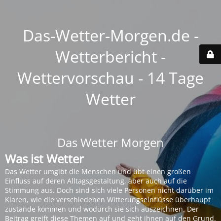
Das-Wetter-Morgen.de -
Wetterbericht -
Wettervorschau - 14 Tage
Wetter
Das Wetter Morgen
Was ist Wetter
Das Wetter umgibt die Menschen und übt einen großen
Einfluss auf deren Alltagsgestaltung, aber auch auf die
Stimmung aus. Doch sind sich viele Personen nicht darüber im
Klaren, wie die verschiedenen Witterungseinflüsse überhaupt
zustande kommen und wodurch sie sich auszeichnen. Der
Beitrag greift diese Themen auf und geht ihnen auf den Grund.