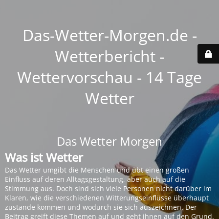
Das-Wetter-Morgen.de -
Wetterbericht -
Wettervorschau - 14 Tage
Wetter
Das Wetter Morgen
Was ist Wetter
Das Wetter umgibt die Menschen und übt einen großen
Einfluss auf deren Alltagsgestaltung, aber auch auf die
Stimmung aus. Doch sind sich viele Personen nicht darüber im
Klaren, wie die verschiedenen Witterungseinflüsse überhaupt
zustande kommen und wodurch sie sich auszeichnen. Der
Beitrag greift diese Themen auf und geht ihnen auf den Grund.