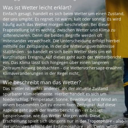
Was ist Wetter leicht erklärt?
Einfach gesagt, handelt es sich beim Wetter um einen Zustand,
der uns umgibt. Es regnet, ist warm, kalt oder sonnig. Es wird
häufig auch das Wetter morgen beschrieben. Bei dieser
Fragestellung ist es wichtig, zwischen Wetter und Klima zu
differenzieren. Denn die beiden Begriffe werden oft
miteinander verwechselt. Die Unterscheidung erfolgt hierbei
mithilfe der Zeitspanne, in der die Witterungsverhältnisse
stattfinden - so handelt es sich beim Wetter stets um ein
kurzfristiges Ereignis. Auf dieses geht auch der Wetterbericht
ein. Das Klima lässt sich hingegen über einen längeren
Zeitraum hinweg beobachten - die Wettervorhersage erwähnt
Klimaveränderungen in der Regel nicht.
Wie beschreibt man das Wetter?
Das Wetter ist nichts anderes, als der aktuelle Zustand
spürbarer Klimaelemente. Hierbei handelt es sich um
Niederschlag, Temperatur, Sonne, Bewölkung und Wind an
einem bestimmten Ort zu einem fixen Zeitpunkt. Auf diese
Aspekte geht auch der Wetterbericht ein - er besagt
beispielsweise, wie das Wetter Morgen wird. Diese
Erscheinung spielt sich übrigens nur in der Troposphäre - also
der untersten Schicht der Erdatmosphäre - ab. Denn: umso