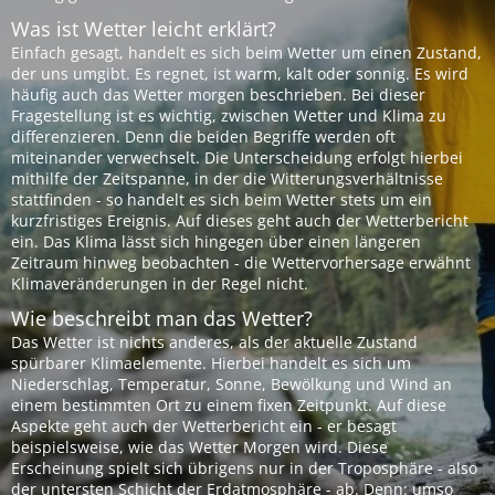
Was ist Wetter leicht erklärt?
Einfach gesagt, handelt es sich beim Wetter um einen Zustand,
der uns umgibt. Es regnet, ist warm, kalt oder sonnig. Es wird
häufig auch das Wetter morgen beschrieben. Bei dieser
Fragestellung ist es wichtig, zwischen Wetter und Klima zu
differenzieren. Denn die beiden Begriffe werden oft
miteinander verwechselt. Die Unterscheidung erfolgt hierbei
mithilfe der Zeitspanne, in der die Witterungsverhältnisse
stattfinden - so handelt es sich beim Wetter stets um ein
kurzfristiges Ereignis. Auf dieses geht auch der Wetterbericht
ein. Das Klima lässt sich hingegen über einen längeren
Zeitraum hinweg beobachten - die Wettervorhersage erwähnt
Klimaveränderungen in der Regel nicht.
Wie beschreibt man das Wetter?
Das Wetter ist nichts anderes, als der aktuelle Zustand
spürbarer Klimaelemente. Hierbei handelt es sich um
Niederschlag, Temperatur, Sonne, Bewölkung und Wind an
einem bestimmten Ort zu einem fixen Zeitpunkt. Auf diese
Aspekte geht auch der Wetterbericht ein - er besagt
beispielsweise, wie das Wetter Morgen wird. Diese
Erscheinung spielt sich übrigens nur in der Troposphäre - also
der untersten Schicht der Erdatmosphäre - ab. Denn: umso