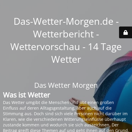
Das-Wetter-Morgen.de -
Wetterbericht -
Wettervorschau - 14 Tage
Wetter
Das Wetter Morgen
Was ist Wetter
Das Wetter umgibt die Menschen und übt einen großen
Einfluss auf deren Alltagsgestaltung, aber auch auf die
Stimmung aus. Doch sind sich viele Personen nicht darüber im
Klaren, wie die verschiedenen Witterungseinflüsse überhaupt
zustande kommen und wodurch sie sich auszeichnen. Der
Beitrag greift diese Themen auf und geht ihnen auf den Grund.