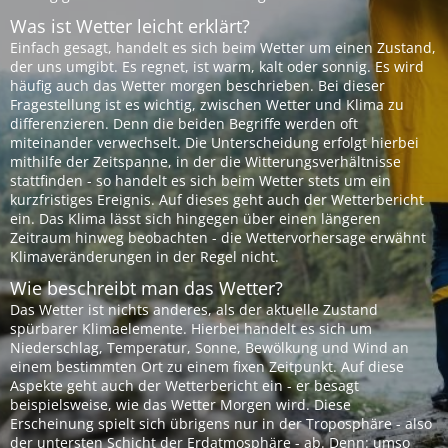
Was ist Wetter leicht erklärt?
Einfach gesagt, handelt es sich beim Wetter um einen Zustand,
der uns umgibt. Es regnet, ist warm, kalt oder sonnig. Es wird
häufig auch das Wetter morgen beschrieben. Bei dieser
Fragestellung ist es wichtig, zwischen Wetter und Klima zu
differenzieren. Denn die beiden Begriffe werden oft
miteinander verwechselt. Die Unterscheidung erfolgt hierbei
mithilfe der Zeitspanne, in der die Witterungsverhältnisse
stattfinden - so handelt es sich beim Wetter stets um ein
kurzfristiges Ereignis. Auf dieses geht auch der Wetterbericht
ein. Das Klima lässt sich hingegen über einen längeren
Zeitraum hinweg beobachten - die Wettervorhersage erwähnt
Klimaveränderungen in der Regel nicht.
Wie beschreibt man das Wetter?
Das Wetter ist nichts anderes, als der aktuelle Zustand
spürbarer Klimaelemente. Hierbei handelt es sich um
Niederschlag, Temperatur, Sonne, Bewölkung und Wind an
einem bestimmten Ort zu einem fixen Zeitpunkt. Auf diese
Aspekte geht auch der Wetterbericht ein - er besagt
beispielsweise, wie das Wetter Morgen wird. Diese
Erscheinung spielt sich übrigens nur in der Troposphäre - also
der untersten Schicht der Erdatmosphäre - ab. Denn: umso