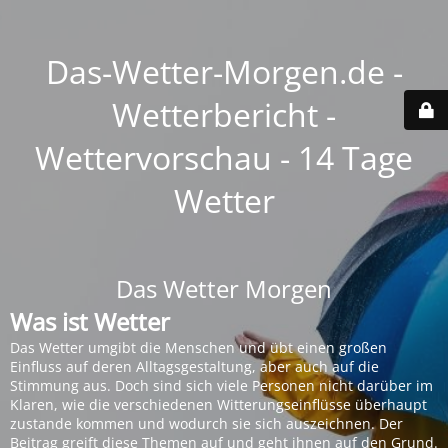
Das-Wetter-Morgen.de -
Wetterbericht -
Wettervorschau - 14 Tage
Wetter
Das Wetter Morgen
Was ist Wetter
Das Wetter umgibt die Menschen und übt einen großen
Einfluss auf deren Alltagsgestaltung, aber auch auf die
Stimmung aus. Doch sind sich viele Personen nicht darüber im
Klaren, wie die verschiedenen Witterungseinflüsse überhaupt
zustande kommen und wodurch sie sich auszeichnen. Der
Beitrag greift diese Themen auf und geht ihnen auf den Grund.