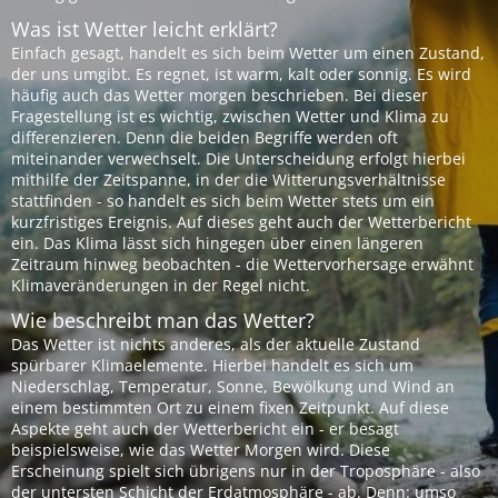
Was ist Wetter leicht erklärt?
Einfach gesagt, handelt es sich beim Wetter um einen Zustand,
der uns umgibt. Es regnet, ist warm, kalt oder sonnig. Es wird
häufig auch das Wetter morgen beschrieben. Bei dieser
Fragestellung ist es wichtig, zwischen Wetter und Klima zu
differenzieren. Denn die beiden Begriffe werden oft
miteinander verwechselt. Die Unterscheidung erfolgt hierbei
mithilfe der Zeitspanne, in der die Witterungsverhältnisse
stattfinden - so handelt es sich beim Wetter stets um ein
kurzfristiges Ereignis. Auf dieses geht auch der Wetterbericht
ein. Das Klima lässt sich hingegen über einen längeren
Zeitraum hinweg beobachten - die Wettervorhersage erwähnt
Klimaveränderungen in der Regel nicht.
Wie beschreibt man das Wetter?
Das Wetter ist nichts anderes, als der aktuelle Zustand
spürbarer Klimaelemente. Hierbei handelt es sich um
Niederschlag, Temperatur, Sonne, Bewölkung und Wind an
einem bestimmten Ort zu einem fixen Zeitpunkt. Auf diese
Aspekte geht auch der Wetterbericht ein - er besagt
beispielsweise, wie das Wetter Morgen wird. Diese
Erscheinung spielt sich übrigens nur in der Troposphäre - also
der untersten Schicht der Erdatmosphäre - ab. Denn: umso