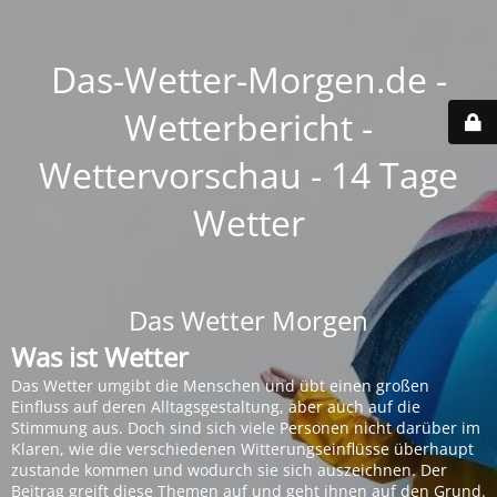
Das-Wetter-Morgen.de -
Wetterbericht -
Wettervorschau - 14 Tage
Wetter
Das Wetter Morgen
Was ist Wetter
Das Wetter umgibt die Menschen und übt einen großen
Einfluss auf deren Alltagsgestaltung, aber auch auf die
Stimmung aus. Doch sind sich viele Personen nicht darüber im
Klaren, wie die verschiedenen Witterungseinflüsse überhaupt
zustande kommen und wodurch sie sich auszeichnen. Der
Beitrag greift diese Themen auf und geht ihnen auf den Grund.