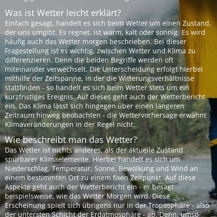
Was ist Wetter leicht erklärt?
Einfach gesagt, handelt es sich beim Wetter um einen Zustand,
der uns umgibt. Es regnet, ist warm, kalt oder sonnig. Es wird
häufig auch das Wetter morgen beschrieben. Bei dieser
Fragestellung ist es wichtig, zwischen Wetter und Klima zu
differenzieren. Denn die beiden Begriffe werden oft
miteinander verwechselt. Die Unterscheidung erfolgt hierbei
mithilfe der Zeitspanne, in der die Witterungsverhältnisse
stattfinden - so handelt es sich beim Wetter stets um ein
kurzfristiges Ereignis. Auf dieses geht auch der Wetterbericht
ein. Das Klima lässt sich hingegen über einen längeren
Zeitraum hinweg beobachten - die Wettervorhersage erwähnt
Klimaveränderungen in der Regel nicht.
Wie beschreibt man das Wetter?
Das Wetter ist nichts anderes, als der aktuelle Zustand
spürbarer Klimaelemente. Hierbei handelt es sich um
Niederschlag, Temperatur, Sonne, Bewölkung und Wind an
einem bestimmten Ort zu einem fixen Zeitpunkt. Auf diese
Aspekte geht auch der Wetterbericht ein - er besagt
beispielsweise, wie das Wetter Morgen wird. Diese
Erscheinung spielt sich übrigens nur in der Troposphäre - also
der untersten Schicht der Erdatmosphäre - ab. Denn: umso