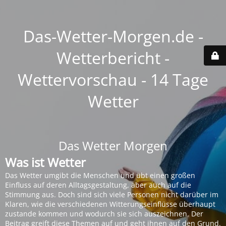
Das-Wetter-Morgen.de -
Wetterbericht -
Wettervorschau - 14 Tage
Wetter
Das Wetter Morgen
Was ist Wetter
Das Wetter umgibt die Menschen und übt einen großen
Einfluss auf deren Alltagsgestaltung, aber auch auf die
Stimmung aus. Doch sind sich viele Personen nicht darüber im
Klaren, wie die verschiedenen Witterungseinflüsse überhaupt
zustande kommen und wodurch sie sich auszeichnen. Der
Beitrag greift diese Themen auf und geht ihnen auf den Grund.