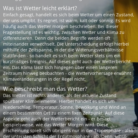
Was ist Wetter leicht erklärt?
Einfach gesagt, handelt es sich beim Wetter um einen Zustand,
der uns umgibt. Es regnet, ist warm, kalt oder sonnig. Es wird
häufig auch das Wetter morgen beschrieben. Bei dieser
Fragestellung ist es wichtig, zwischen Wetter und Klima zu
differenzieren. Denn die beiden Begriffe werden oft
miteinander verwechselt. Die Unterscheidung erfolgt hierbei
mithilfe der Zeitspanne, in der die Witterungsverhältnisse
stattfinden - so handelt es sich beim Wetter stets um ein
kurzfristiges Ereignis. Auf dieses geht auch der Wetterbericht
ein. Das Klima lässt sich hingegen über einen längeren
Zeitraum hinweg beobachten - die Wettervorhersage erwähnt
Klimaveränderungen in der Regel nicht.
Wie beschreibt man das Wetter?
Das Wetter ist nichts anderes, als der aktuelle Zustand
spürbarer Klimaelemente. Hierbei handelt es sich um
Niederschlag, Temperatur, Sonne, Bewölkung und Wind an
einem bestimmten Ort zu einem fixen Zeitpunkt. Auf diese
Aspekte geht auch der Wetterbericht ein - er besagt
beispielsweise, wie das Wetter Morgen wird. Diese
Erscheinung spielt sich übrigens nur in der Troposphäre - also
der untersten Schicht der Erdatmosphäre - ab. Denn: umso