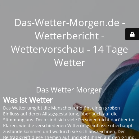
Das-Wetter-Morgen.de -
Wetterbericht -
Wettervorschau - 14 Tage
Wetter
Das Wetter Morgen
Was ist Wetter
Das Wetter umgibt die Menschen und übt einen großen
Einfluss auf deren Alltagsgestaltung, aber auch auf die
Stimmung aus. Doch sind sich viele Personen nicht darüber im
Klaren, wie die verschiedenen Witterungseinflüsse überhaupt
zustande kommen und wodurch sie sich auszeichnen. Der
Beitrag greift diese Themen auf und geht ihnen auf den Grund.