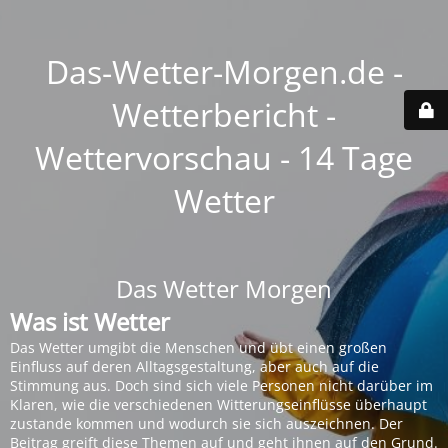
Das-Wetter-Morgen.de -
Wetterbericht -
Wettervorschau - 14 Tage
Wetter
Das Wetter Morgen
Was ist Wetter
Das Wetter umgibt die Menschen und übt einen großen
Einfluss auf deren Alltagsgestaltung, aber auch auf die
Stimmung aus. Doch sind sich viele Personen nicht darüber im
Klaren, wie die verschiedenen Witterungseinflüsse überhaupt
zustande kommen und wodurch sie sich auszeichnen. Der
Beitrag greift diese Themen auf und geht ihnen auf den Grund.