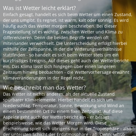
Was ist Wetter leicht erklärt?
Einfach gesagt, handelt es sich beim Wetter um einen Zustand,
der uns umgibt. Es regnet, ist warm, kalt oder sonnig. Es wird
häufig auch das Wetter morgen beschrieben. Bei dieser
Fragestellung ist es wichtig, zwischen Wetter und Klima zu
differenzieren. Denn die beiden Begriffe werden oft
miteinander verwechselt. Die Unterscheidung erfolgt hierbei
mithilfe der Zeitspanne, in der die Witterungsverhältnisse
stattfinden - so handelt es sich beim Wetter stets um ein
kurzfristiges Ereignis. Auf dieses geht auch der Wetterbericht
ein. Das Klima lässt sich hingegen über einen längeren
Zeitraum hinweg beobachten - die Wettervorhersage erwähnt
Klimaveränderungen in der Regel nicht.
Wie beschreibt man das Wetter?
Das Wetter ist nichts anderes, als der aktuelle Zustand
spürbarer Klimaelemente. Hierbei handelt es sich um
Niederschlag, Temperatur, Sonne, Bewölkung und Wind an
einem bestimmten Ort zu einem fixen Zeitpunkt. Auf diese
Aspekte geht auch der Wetterbericht ein - er besagt
beispielsweise, wie das Wetter Morgen wird. Diese
Erscheinung spielt sich übrigens nur in der Troposphäre - also
der untersten Schicht der Erdatmosphäre - ab. Denn: umso