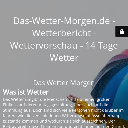
Das-Wetter-Morgen.de -
Wetterbericht -
Wettervorschau - 14 Tage
Wetter
Das Wetter Morgen
Was ist Wetter
Das Wetter umgibt die Menschen und übt einen großen
Einfluss auf deren Alltagsgestaltung, aber auch auf die
Stimmung aus. Doch sind sich viele Personen nicht darüber im
Klaren, wie die verschiedenen Witterungseinflüsse überhaupt
zustande kommen und wodurch sie sich auszeichnen. Der
Beitrag greift diese Themen auf und geht ihnen auf den Grund.