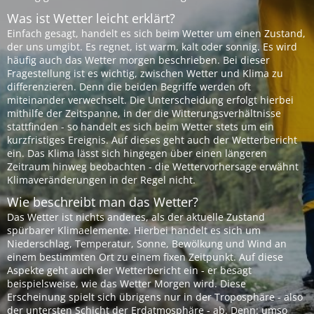
Was ist Wetter leicht erklärt?
Einfach gesagt, handelt es sich beim Wetter um einen Zustand,
der uns umgibt. Es regnet, ist warm, kalt oder sonnig. Es wird
häufig auch das Wetter morgen beschrieben. Bei dieser
Fragestellung ist es wichtig, zwischen Wetter und Klima zu
differenzieren. Denn die beiden Begriffe werden oft
miteinander verwechselt. Die Unterscheidung erfolgt hierbei
mithilfe der Zeitspanne, in der die Witterungsverhältnisse
stattfinden - so handelt es sich beim Wetter stets um ein
kurzfristiges Ereignis. Auf dieses geht auch der Wetterbericht
ein. Das Klima lässt sich hingegen über einen längeren
Zeitraum hinweg beobachten - die Wettervorhersage erwähnt
Klimaveränderungen in der Regel nicht.
Wie beschreibt man das Wetter?
Das Wetter ist nichts anderes, als der aktuelle Zustand
spürbarer Klimaelemente. Hierbei handelt es sich um
Niederschlag, Temperatur, Sonne, Bewölkung und Wind an
einem bestimmten Ort zu einem fixen Zeitpunkt. Auf diese
Aspekte geht auch der Wetterbericht ein - er besagt
beispielsweise, wie das Wetter Morgen wird. Diese
Erscheinung spielt sich übrigens nur in der Troposphäre - also
der untersten Schicht der Erdatmosphäre - ab. Denn: umso