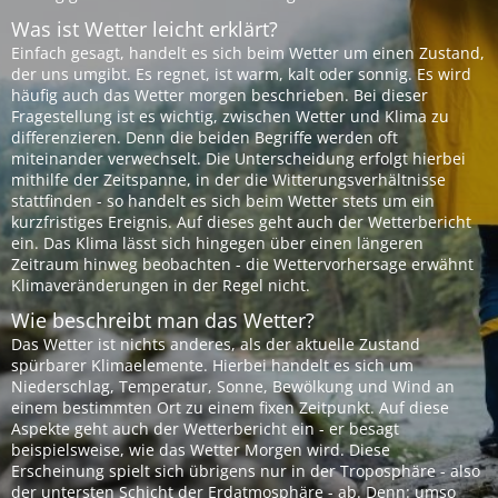
Was ist Wetter leicht erklärt?
Einfach gesagt, handelt es sich beim Wetter um einen Zustand,
der uns umgibt. Es regnet, ist warm, kalt oder sonnig. Es wird
häufig auch das Wetter morgen beschrieben. Bei dieser
Fragestellung ist es wichtig, zwischen Wetter und Klima zu
differenzieren. Denn die beiden Begriffe werden oft
miteinander verwechselt. Die Unterscheidung erfolgt hierbei
mithilfe der Zeitspanne, in der die Witterungsverhältnisse
stattfinden - so handelt es sich beim Wetter stets um ein
kurzfristiges Ereignis. Auf dieses geht auch der Wetterbericht
ein. Das Klima lässt sich hingegen über einen längeren
Zeitraum hinweg beobachten - die Wettervorhersage erwähnt
Klimaveränderungen in der Regel nicht.
Wie beschreibt man das Wetter?
Das Wetter ist nichts anderes, als der aktuelle Zustand
spürbarer Klimaelemente. Hierbei handelt es sich um
Niederschlag, Temperatur, Sonne, Bewölkung und Wind an
einem bestimmten Ort zu einem fixen Zeitpunkt. Auf diese
Aspekte geht auch der Wetterbericht ein - er besagt
beispielsweise, wie das Wetter Morgen wird. Diese
Erscheinung spielt sich übrigens nur in der Troposphäre - also
der untersten Schicht der Erdatmosphäre - ab. Denn: umso