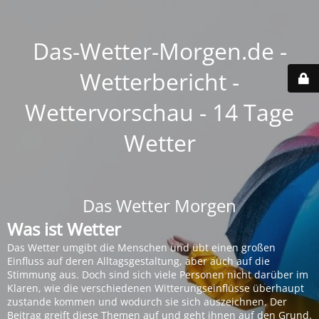
Das-Wetter-Morgen.de -
Wetterbericht -
Wettervorschau - 14 Tage
Wetter
Das Wetter Morgen
Was ist Wetter
Das Wetter umgibt die Menschen und übt einen großen
Einfluss auf deren Alltagsgestaltung, aber auch auf die
Stimmung aus. Doch sind sich viele Personen nicht darüber im
Klaren, wie die verschiedenen Witterungseinflüsse überhaupt
zustande kommen und wodurch sie sich auszeichnen. Der
Beitrag greift diese Themen auf und geht ihnen auf den Grund.