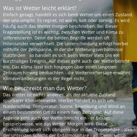
Was ist Wetter leicht erklärt?
Einfach gesagt, handelt es sich beim Wetter um einen Zustand,
der uns umgibt. Es regnet, ist warm, kalt oder sonnig. Es wird
häufig auch das Wetter morgen beschrieben. Bei dieser
Fragestellung ist es wichtig, zwischen Wetter und Klima zu
differenzieren. Denn die beiden Begriffe werden oft
miteinander verwechselt. Die Unterscheidung erfolgt hierbei
mithilfe der Zeitspanne, in der die Witterungsverhältnisse
stattfinden - so handelt es sich beim Wetter stets um ein
kurzfristiges Ereignis. Auf dieses geht auch der Wetterbericht
ein. Das Klima lässt sich hingegen über einen längeren
Zeitraum hinweg beobachten - die Wettervorhersage erwähnt
Klimaveränderungen in der Regel nicht.
Wie beschreibt man das Wetter?
Das Wetter ist nichts anderes, als der aktuelle Zustand
spürbarer Klimaelemente. Hierbei handelt es sich um
Niederschlag, Temperatur, Sonne, Bewölkung und Wind an
einem bestimmten Ort zu einem fixen Zeitpunkt. Auf diese
Aspekte geht auch der Wetterbericht ein - er besagt
beispielsweise, wie das Wetter Morgen wird. Diese
Erscheinung spielt sich übrigens nur in der Troposphäre - also
der untersten Schicht der Erdatmosphäre - ab. Denn: umso