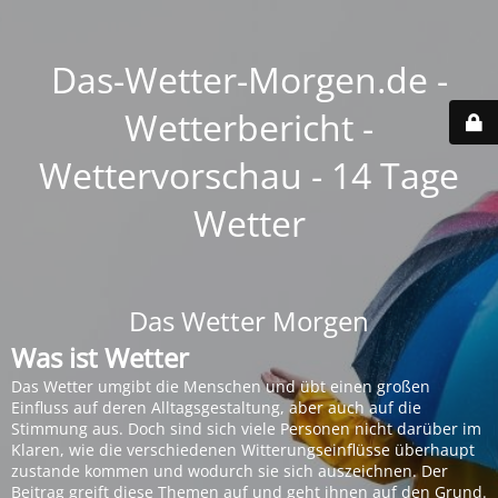
Das-Wetter-Morgen.de -
Wetterbericht -
Wettervorschau - 14 Tage
Wetter
Das Wetter Morgen
Was ist Wetter
Das Wetter umgibt die Menschen und übt einen großen
Einfluss auf deren Alltagsgestaltung, aber auch auf die
Stimmung aus. Doch sind sich viele Personen nicht darüber im
Klaren, wie die verschiedenen Witterungseinflüsse überhaupt
zustande kommen und wodurch sie sich auszeichnen. Der
Beitrag greift diese Themen auf und geht ihnen auf den Grund.