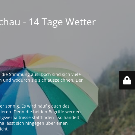
chau - 14 Tage Wetter
 die Stimmung aus. Doch sind sich viele
n und wodurch sie sich auszeichnen. Der
er sonnig. Es wird häufig auch das
zieren. Denn die beiden Begriffe werden
ngsverhältnisse stattfinden - so handelt
ima lässt sich hingegen über einen
icht.