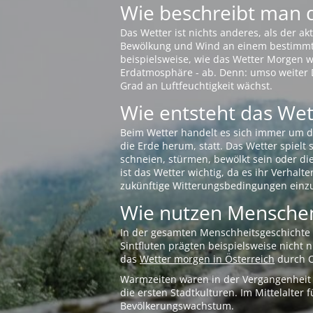
Wie beschreibt man 
Das Wetter ist nichts anderes, als der 
Bewölkung und Wind an einem bestimmten 
beispielsweise, wie das Wetter Morgen wi
Erdatmosphäre - ab. Denn: umso weiter 
Grad an Luftfeuchtigkeit wächst.
Wie entsteht das Wett
Beim Wetter handelt es sich immer um d
die Erde herum, statt. Das Wetter spielt
schneien, stürmen, bewölkt sein oder di
ist das Wetter wichtig, da es ihr Verhalt
zukünftige Witterungsbedingungen einzu
Wie nutzen Menschen
In der gesamten Menschheitsgeschichte s
Sintfluten prägten beispielsweise nicht
das
Wetter morgen in Österreich
durch O
Warmzeiten waren in der Vergangenheit s
die ersten Stadtkulturen. Im Mittelalte
Bevölkerungswachstum.