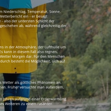
 um Niederschlag, Temperatur, Sonne,
etterbericht ein - er besagt
 - also der untersten Schicht der
geschehen ab, während gleichzeitig der
ns in der Atmosphäre, der Lufthülle um
Es kann in diesem Fall also regnen,
as Wetter Morgen dar. Für den Menschen
adurch besteht die Möglichkeit, sich auf
s Wetter als göttliches Phänomen an.
ionen. Früher versuchte man außerdem,
000 Jahren aufgrund einer Erderwärmung
 des Weiteren zu einem rasanten