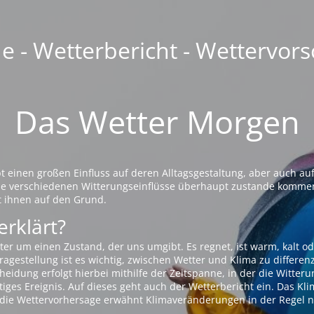
 - Wetterbericht - Wettervors
Das Wetter Morgen
einen großen Einfluss auf deren Alltagsgestaltung, aber auch auf
die verschiedenen Witterungseinflüsse überhaupt zustande komme
t ihnen auf den Grund.
erklärt?
ter um einen Zustand, der uns umgibt. Es regnet, ist warm, kalt od
agestellung ist es wichtig, zwischen Wetter und Klima zu differen
eidung erfolgt hierbei mithilfe der Zeitspanne, in der die Witteru
tiges Ereignis. Auf dieses geht auch der Wetterbericht ein. Das Kl
die Wettervorhersage erwähnt Klimaveränderungen in der Regel n