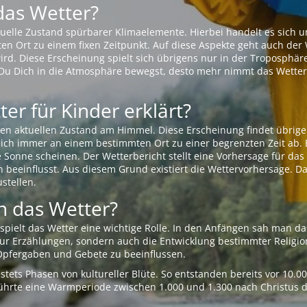
das Wetter?
aktuelle Zustand spürbarer Klimaelemente. Hierbei handelt es sich
Ort zu einem fixen Zeitpunkt. Auf diese Aspekte geht auch der W
rd. Diese Erscheinung spielt sich übrigens nur in der Troposphäre
Du Dich in die Atmosphäre bewegst, desto mehr nimmt das Wetter
er für Kinder erklärt?
en aktuellen Zustand am Himmel. Diese Erscheinung findet übrige
 sich immer an einem bestimmten Ort zu einer begrenzten Zeit ab. 
e Sonne scheinen. Der Wetterbericht stellt eine Vorhersage für d
en beeinflusst. Aus diesem Grund existiert die Wettervorhersage. D
stellen.
 das Wetter?
pielt das Wetter eine wichtige Rolle. In den Anfängen sah man da
 nur Erzählungen, sondern auch die Entwicklung bestimmter Relig
pfergaben und Gebete zu beeinflussen.
tets Phasen von kultureller Blüte. So entstanden bereits vor 10.
r führte eine Warmperiode zwischen 1.000 und 1.300 nach Christus