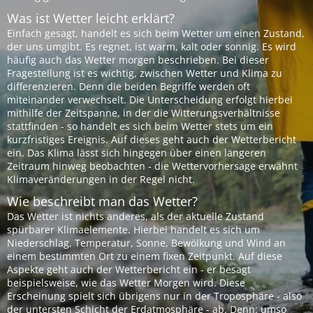
Was ist Wetter leicht erklärt?
Einfach gesagt, handelt es sich beim Wetter um einen Zustand,
der uns umgibt. Es regnet, ist warm, kalt oder sonnig. Es wird
häufig auch das Wetter morgen beschrieben. Bei dieser
Fragestellung ist es wichtig, zwischen Wetter und Klima zu
differenzieren. Denn die beiden Begriffe werden oft
miteinander verwechselt. Die Unterscheidung erfolgt hierbei
mithilfe der Zeitspanne, in der die Witterungsverhältnisse
stattfinden - so handelt es sich beim Wetter stets um ein
kurzfristiges Ereignis. Auf dieses geht auch der Wetterbericht
ein. Das Klima lässt sich hingegen über einen längeren
Zeitraum hinweg beobachten - die Wettervorhersage erwähnt
Klimaveränderungen in der Regel nicht.
Wie beschreibt man das Wetter?
Das Wetter ist nichts anderes, als der aktuelle Zustand
spürbarer Klimaelemente. Hierbei handelt es sich um
Niederschlag, Temperatur, Sonne, Bewölkung und Wind an
einem bestimmten Ort zu einem fixen Zeitpunkt. Auf diese
Aspekte geht auch der Wetterbericht ein - er besagt
beispielsweise, wie das Wetter Morgen wird. Diese
Erscheinung spielt sich übrigens nur in der Troposphäre - also
der untersten Schicht der Erdatmosphäre - ab. Denn: umso