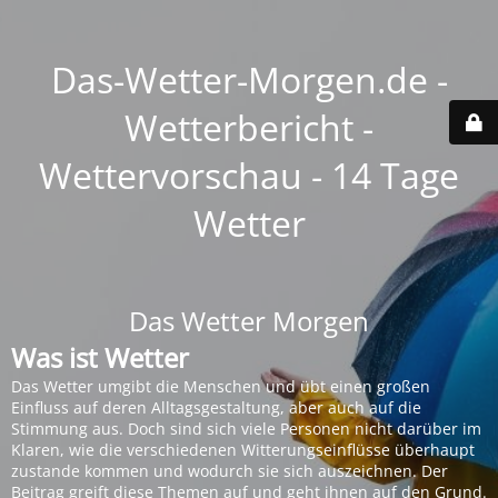
Das-Wetter-Morgen.de -
Wetterbericht -
Wettervorschau - 14 Tage
Wetter
Das Wetter Morgen
Was ist Wetter
Das Wetter umgibt die Menschen und übt einen großen
Einfluss auf deren Alltagsgestaltung, aber auch auf die
Stimmung aus. Doch sind sich viele Personen nicht darüber im
Klaren, wie die verschiedenen Witterungseinflüsse überhaupt
zustande kommen und wodurch sie sich auszeichnen. Der
Beitrag greift diese Themen auf und geht ihnen auf den Grund.