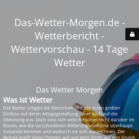
Das-Wetter-Morgen.de -
Wetterbericht -
Wettervorschau - 14 Tage
Wetter
Das Wetter Morgen
Was ist Wetter
Das Wetter umgibt die Menschen und übt einen großen
Einfluss auf deren Alltagsgestaltung, aber auch auf die
Stimmung aus. Doch sind sich viele Personen nicht darüber im
Klaren, wie die verschiedenen Witterungseinflüsse überhaupt
zustande kommen und wodurch sie sich auszeichnen. Der
Beitrag greift diese Themen auf und geht ihnen auf den Grund.