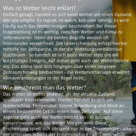
Was ist Wetter leicht erklärt?
Einfach gesagt, handelt es sich beim Wetter um einen Zustand,
der uns umgibt. Es regnet, ist warm, kalt oder sonnig. Es wird
häufig auch das Wetter morgen beschrieben. Bei dieser
Fragestellung ist es wichtig, zwischen Wetter und Klima zu
differenzieren. Denn die beiden Begriffe werden oft
miteinander verwechselt. Die Unterscheidung erfolgt hierbei
mithilfe der Zeitspanne, in der die Witterungsverhältnisse
stattfinden - so handelt es sich beim Wetter stets um ein
kurzfristiges Ereignis. Auf dieses geht auch der Wetterbericht
ein. Das Klima lässt sich hingegen über einen längeren
Zeitraum hinweg beobachten - die Wettervorhersage erwähnt
Klimaveränderungen in der Regel nicht.
Wie beschreibt man das Wetter?
Das Wetter ist nichts anderes, als der aktuelle Zustand
spürbarer Klimaelemente. Hierbei handelt es sich um
Niederschlag, Temperatur, Sonne, Bewölkung und Wind an
einem bestimmten Ort zu einem fixen Zeitpunkt. Auf diese
Aspekte geht auch der Wetterbericht ein - er besagt
beispielsweise, wie das Wetter Morgen wird. Diese
Erscheinung spielt sich übrigens nur in der Troposphäre - also
der untersten Schicht der Erdatmosphäre - ab. Denn: umso