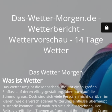
Das-Wetter-Morgen.de -
Wetterbericht -
Wettervorschau - 14 Tage
Wetter
Das Wetter Morgen
Was ist Wetter
Das Wetter umgibt die Menschen und übt einen großen
Einfluss auf deren Alltagsgestaltung, aber auch auf die
Stimmung aus. Doch sind sich viele Personen nicht darüber im
Klaren, wie die verschiedenen Witterungseinflüsse überhaupt
zustande kommen und wodurch sie sich auszeichnen. Der
Beitrag greift diese Themen auf und geht ihnen auf den Grund.