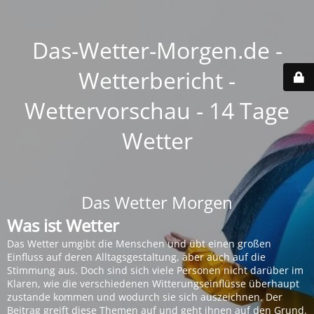
Das-Wetter-Morgen.de -
Wetterbericht -
Wettervorschau - 14 Tage
Wetter
Das Wetter Morgen
Was ist Wetter
Das Wetter umgibt die Menschen und übt einen großen
Einfluss auf deren Alltagsgestaltung, aber auch auf die
Stimmung aus. Doch sind sich viele Personen nicht darüber im
Klaren, wie die verschiedenen Witterungseinflüsse überhaupt
zustande kommen und wodurch sie sich auszeichnen. Der
Beitrag greift diese Themen auf und geht ihnen auf den Grund.