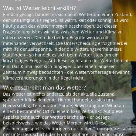
Was ist Wetter leicht erklärt?
Einfach gesagt, handelt es sich beim Wetter um einen Zustand,
der uns umgibt. Es regnet, ist warm, kalt oder sonnig. Es wird
häufig auch das Wetter morgen beschrieben. Bei dieser
Fragestellung ist es wichtig, zwischen Wetter und Klima zu
differenzieren. Denn die beiden Begriffe werden oft
miteinander verwechselt. Die Unterscheidung erfolgt hierbei
mithilfe der Zeitspanne, in der die Witterungsverhältnisse
stattfinden - so handelt es sich beim Wetter stets um ein
kurzfristiges Ereignis. Auf dieses geht auch der Wetterbericht
ein. Das Klima lässt sich hingegen über einen längeren
Zeitraum hinweg beobachten - die Wettervorhersage erwähnt
Klimaveränderungen in der Regel nicht.
Wie beschreibt man das Wetter?
Das Wetter ist nichts anderes, als der aktuelle Zustand
spürbarer Klimaelemente. Hierbei handelt es sich um
Niederschlag, Temperatur, Sonne, Bewölkung und Wind an
einem bestimmten Ort zu einem fixen Zeitpunkt. Auf diese
Aspekte geht auch der Wetterbericht ein - er besagt
beispielsweise, wie das Wetter Morgen wird. Diese
Erscheinung spielt sich übrigens nur in der Troposphäre - also
der untersten Schicht der Erdatmosphäre - ab. Denn: umso